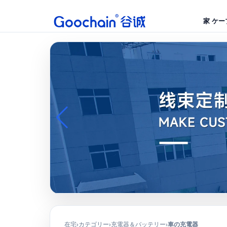
家
ケー
在宅
カテゴリー
充電器＆バッテリー
車の充電器
›
›
›