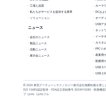
工場と品質
カーマ
私たちがサービスを提供する業界
DCおよ
ソリューション
オーデ
USBア
ニュース
ネット
イーサ
会社のニュース
カスタ
製品ニュース
FPCリ
活動ニュース
産業用
展示会ニュース
医療用
USB 3
USB 2
© 2026 東莞グーチェーンテクノロジー株式会社無断転載を禁じ
ISO 13485認証取得・FDA設立登録番号 3033919280・医
プ
LLms
LLmsフル