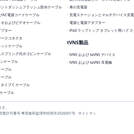
ウントダッシュフラッシュ防水ケーブル
車の充電器
びAC電源コードケーブル
充電ステーションとマルチデバイス充電
ィオおよびビデオケーブル
電源と電源アダプター
ダプター
iPad ラップトップ タブレット用ハブ 
ワークコネクタ
tVNS製品
ネットケーブル
ムスプリング式ポゴピンケーブル
tVNS および taVNS デバイス
ボンケーブル
tVNS および taVNS 耳電極
ケーブル
ケーブル
.1 タイプ C ケーブル
.0ケーブル
ます。
療機器営業許可番号 粤莞食药监理学经营许2026001号
サイトマッ