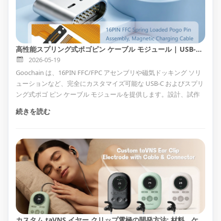
高性能スプリング式ポゴピン ケーブル モジュール | USB-C、16PIN、磁気およびフルカスタム OEM/ODM ソリューション
2026-05-19
Goochain は、16PIN FFC/FPC アセンブリや磁気ドッキング ソリ
ューションなど、完全にカスタマイズ可能な USB-C およびスプリ
ング式ポゴ ピン ケーブル モジュールを提供します。設計、試作
から量産までの OEM/ODM サービス、ISO 13485、CE、および
続きを読む
FDA 認定。医療機器、ウェアラブル電子機器、産業機器、自動
車、ロボット工学、IoT アプリケーションに最適です。
カスタム taVNS イヤー クリップ電極の開発方法: 材料、ケーブル設計、OEM 製造