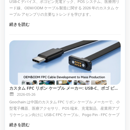
USB-C デバイス、ポゴピン充電ドック、POS システム、医療用リ
ード線、OEM/ODM ケーブル製造に関する 2026 年のカスタム ケ
ーブル アセンブリの主要なトレンドを学びます。
続きを読む
カスタム FPC リボン ケーブル メーカー: USB-C、ポゴ ピン、FFC ケーブル アセンブリ
2026-05-26
Goochain は中国のカスタム FPC リボン ケーブル メーカーで、小
型電子機器、医療アクセサリ、POS 端末、充電製品、産業用アプ
リケーション向けに USB-C FPC ケーブル、Pogo Pin - FPC ケーブ
ル アセンブリ、FFC リボン ケーブル、FPV リボン ケーブル、お
続きを読む
よび OEM/ODM ケーブル アセンブリ ソリューションを提供して