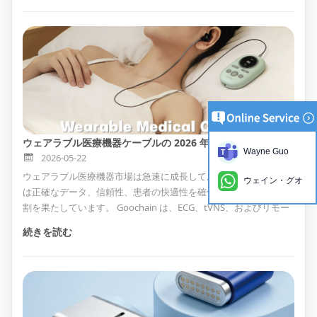
います。
ウェアラブル医療機器ケーブルの 2026 年のトレンド: 快適さ、安全性、高性能のカスタム ソリューション
Wayne Guo
2026-05-22
ウェアラブル医療機器市場は急速に成長しており、医療ケーブル
ウェイン・グオ
は正確なデータ、信頼性、患者の快適性を確保する上で重要な役
割を果たしています。 Goochain は、ECG、tVNS、およびリモー
ト監視デバイス向けに ISO13485、FDA、CE、MDR 認定の
続きを読む
OEM/ODM ケーブル ソリューションを提供します。