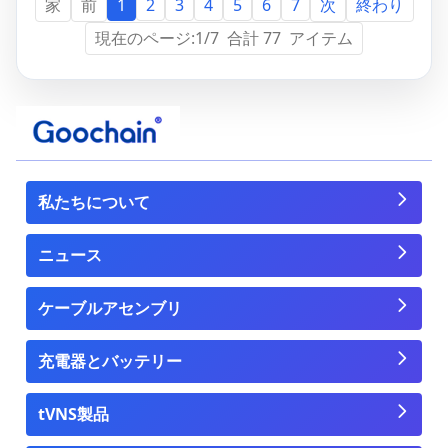
家
前
次
終わり
1
2
3
4
5
6
7
現在のページ:1/7 合計 77 アイテム
私たちについて
ニュース
ケーブルアセンブリ
充電器とバッテリー
tVNS製品