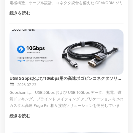
電極構造、ケーブル設計、コネクタ統合を備えた OEM/ODM ソリ
ューションを提供し、信頼性が高く一貫した製品開発をサポート
続きを読む
します。
USB 5Gbpsおよび10Gbps用の高速ポゴピンコネクタソリューション
2026-07-23
Goochain は、USB 5Gbps および USB 10Gbps データ、充電、磁
気ドッキング、ブラインド メイティング アプリケーション向けの
カスタム高速 Pogo Pin 相互接続ソリューションを開発していま
す。丸型ケーブルと FPC 構造は、OEM および ODM デバイスの統
続きを読む
合に利用できます。