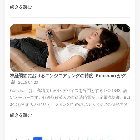
ション、倉庫、エンタープライズ デバイス フリート用のマルチデ
続きを読む
バイス充電ステーションを提供します。当社は、OEM/ODM 設
計、コネクタ統合、ケーブル アセンブリ、充電およびデータ転送
ソリューション、テスト、プライベート ラベル製造、および量産
をサポートします。
神経調節におけるエンジニアリングの精度: Goochain がグローバル taVNS ブランドの信頼できるパートナーである理由
2026-04-23
Goochain は、高精度 taVNS デバイスを専門とする ISO 13485 認
定メーカーです。特許取得済みの自己適応電極、定電流制御、BCI
および神経リハビリテーションのためのフルスタックの研究開発
チームを備えています。
続きを読む