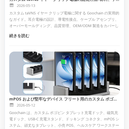
2026-05-13
カスタム taVNS イヤー クリップ電極に関する Goochain の実用的
なガイド。耳介電極の設計、導電性接点、ケーブル アセンブリ、
オーバーモールディング、品質管理、OEM/ODM 製造をカバーし
ています。
続きを読む
mPOS および堅牢なデバイス フリート用のカスタム ポゴピン タブレット充電ドック
2026-05-12
Goochain は、カスタム ポゴピン タブレット充電ドック、磁気充
電ドック、USB-C 充電スタンド、ドッキング コネクタ、mPOS シ
ステム、頑丈なタブレット、小売 POS、ヘルスケア ワークステー