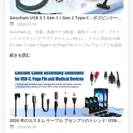
Goochain USB 3.1 Gen 1 / Gen 2 Type-C - ポゴピンケーブルアセンブリ、充電および高速データ転送用
2026-07-13
Goochain は、充電、高速データ転送、磁気ドッキング、ブライ
ンド メイティング アプリケーション向けに、テスト済みの USB
3.1 Gen 1 / Gen 2 Type-C to Pogo Pin ケーブル アセンブリを提供
します。標準の丸型ケーブルと FPC 接続タイプが用意されている
続きを読む
このソリューションは、スマート デバイス、ドッキング ステーシ
ョン、産業用機器、医療用電子機器、ウェアラブル デバイス、
POS システム、試験治具、カスタム電子製品の OEM/ODM カス
タマイズをサポートします。
2026 年のカスタム ケーブル アセンブリのトレンド: USB-C、Pogo ピン、医療用ケーブル
2026-06-24