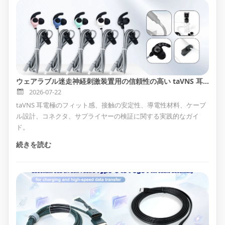
ウェアラブル迷走神経刺激装置用の信頼性の高い taVNS 耳電極の選び方
2026-07-22
taVNS 耳電極のフィット感、接触の安定性、導電性材料、ケーブ
ル設計、コネクタ、サプライヤーの検証に関する実践的なガイ
ド。
続きを読む