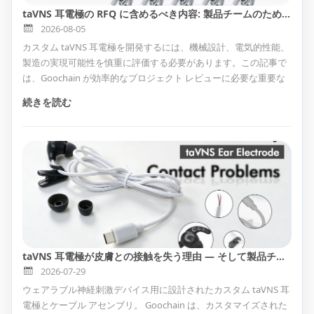
taVNS 耳電極の RFQ に含めるべき内容: 製品チームのための実践的なチェックリスト
2026-08-05
カスタム taVNS 耳電極を開発するには、機械設計、電気的性能、
製造の実現可能性を慎重に評価する必要があります。この記事で
は、Goochain が効率的なプロジェクト レビューに必要な重要な
RFQ 情報を説明し、医療機器開発者がより迅速なプロトタイピン
続きを読む
グとよりスムーズな生産プロセスを実現できるように支援しま
す。
taVNS 耳電極が皮膚との接触を失う理由 — そして製品チームはそれをどのように軽減できるか
2026-07-29
ウェアラブル神経刺激デバイス用に設計されたカスタム taVNS 耳
電極とケーブル アセンブリ。 Goochain は、カスタマイズされた