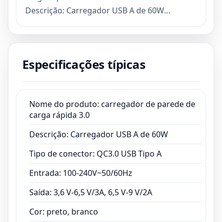
Descrição: Carregador USB A de 60W
Tipo de conector: QC3.0 USB Tipo A
Entrada: 100-240V~50/60Hz
Saída: 3,6 V-6,5 V/3A, 6,5 V-9 V/2A
Especificações típicas
Cor: preto, branco
Material: material à prova de fogo do pc, abs
Prazo de entrega: Amostra 3 dias, produção
em massa 15 dias
Nome do produto: carregador de parede de
carga rápida 3.0
Prazo de pagamento: TT, PayPal, cartão de
crédito
Descrição: Carregador USB A de 60W
Certificado: ISO13485,marcação,ROHS,FCC
Tipo de conector: QC3.0 USB Tipo A
Entrada: 100-240V~50/60Hz
Saída: 3,6 V-6,5 V/3A, 6,5 V-9 V/2A
Cor: preto, branco