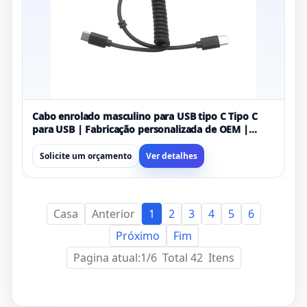
Cabo enrolado masculino para USB tipo C Tipo C
para USB | Fabricação personalizada de OEM |
Certificado ISO 13485 e ISO 9001
Solicite um orçamento
Ver detalhes
Casa
Anterior
1
2
3
4
5
6
Próximo
Fim
Pagina atual:1/6 Total 42 Itens