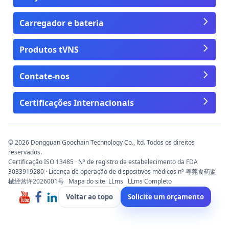
Carregador e bateria
Produtos tVNS
Contate-nos
Certificações Internacionais
© 2026 Dongguan Goochain Technology Co., ltd. Todos os direitos
reservados.
Certificação ISO 13485 · Nº de registro de estabelecimento da FDA
3033919280 · Licença de operação de dispositivos médicos nº 粤莞食药监
械经营许2026001号
Mapa do site
LLms
LLms Completo
Voltar ao topo
Solicite um orçamento