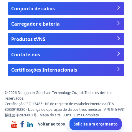
Conjunto de cabos
Carregador e bateria
Produtos tVNS
Contate-nos
Certificações Internacionais
© 2026 Dongguan Goochain Technology Co., ltd. Todos os direitos
reservados.
Certificação ISO 13485 · Nº de registro de estabelecimento da FDA
3033919280 · Licença de operação de dispositivos médicos nº 粤莞食药监
械经营许2026001号
Mapa do site
LLms
LLms Completo
Voltar ao topo
Solicite um orçamento