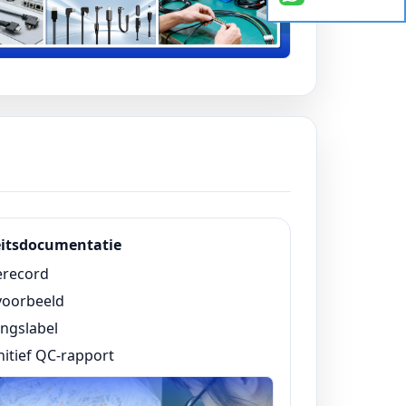
eitsdocumentatie
erecord
voorbeeld
ngslabel
nitief QC-rapport