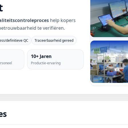
t
aliteitscontroleproces
help kopers
betrouwbaarheid te verifiëren.
ss/definitieve QC
Traceerbaarheid gereed
10+ Jaren
ersoneel
Productie-ervaring
es