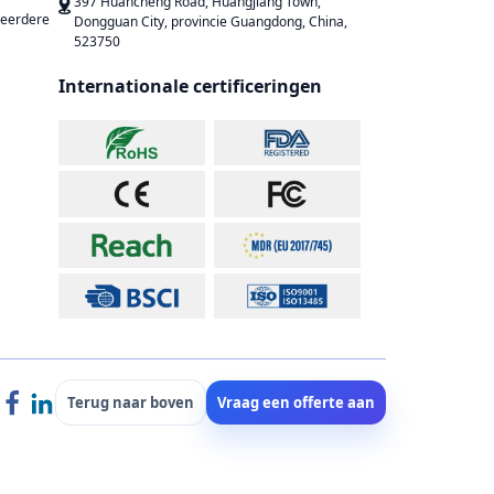
397 Huancheng Road, Huangjiang Town,
meerdere
Dongguan City, provincie Guangdong, China,
523750
Internationale certificeringen
Terug naar boven
Vraag een offerte aan