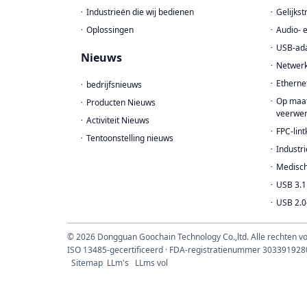
Industrieën die wij bedienen
Gelijks
Oplossingen
Audio- 
USB-ad
Nieuws
Netwer
Etherne
bedrijfsnieuws
Op maat
Producten Nieuws
veerwer
Activiteit Nieuws
FPC-lint
Tentoonstelling nieuws
Industri
Medisch
USB 3.1
USB 2.0
© 2026 Dongguan Goochain Technology Co.,ltd. Alle rechten 
ISO 13485-gecertificeerd · FDA-registratienummer 303391928
Sitemap
LLm's
LLms vol