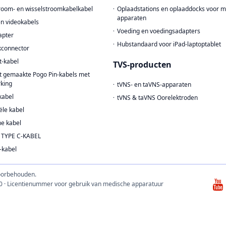
troom- en wisselstroomkabelkabel
Oplaadstations en oplaaddocks voor 
apparaten
en videokabels
Voeding en voedingsadapters
apter
Hubstandaard voor iPad-laptoptablet
kconnector
t-kabel
TVS-producten
 gemaakte Pogo Pin-kabels met
king
tVNS- en taVNS-apparaten
kabel
tVNS & taVNS Oorelektroden
ële kabel
e kabel
 TYPE C-KABEL
-kabel
voorbehouden.
0 · Licentienummer voor gebruik van medische apparatuur