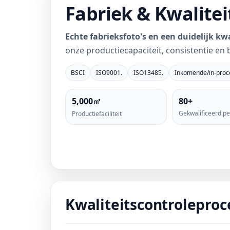
Fabriek & Kwalitei
Echte fabrieksfoto's en een duidelijk kw
onze productiecapaciteit, consistentie en 
BSCI
ISO9001.
ISO13485.
Inkomende/in-proce
5,000㎡
80+
Gekwalificeerd p
Productiefaciliteit
Kwaliteitscontroleproc