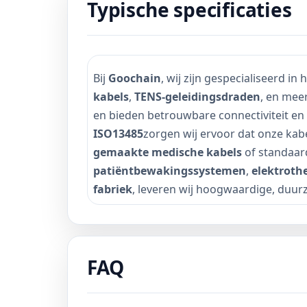
Typische specificaties
Bij
Goochain
, wij zijn gespecialiseerd i
kabels
,
TENS-geleidingsdraden
, en mee
en bieden betrouwbare connectiviteit en 
ISO13485
zorgen wij ervoor dat onze kab
gemaakte medische kabels
of standaar
patiëntbewakingssystemen
,
elektroth
fabriek
, leveren wij hoogwaardige, duur
FAQ