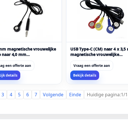
 mm magnetische vrouwelijke
USB Type-C (CM) naar 4 x 3,
p naar 4,0 mm
magnetische vrouwelijke
aanstekkerkabel – medische
kliktherapiekabel | Fabrikant
iteit (ISO 13485/9001
4-kanaals medische kabels
ag een offerte aan
Vraag een offerte aan
rtificeerd, aanpasbaar)
ijk details
Bekijk details
3
4
5
6
7
Volgende
Einde
Huidige pagina:1/1