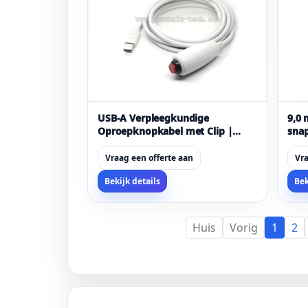
USB-A Verpleegkundige
9,0
Oproepknopkabel met Clip |
sna
Noodoproep-
ban
drukknopschakelaarkabel voor
kwal
Vraag een offerte aan
Vra
medische en zorgsystemen
gece
Bekijk details
Bek
Huis
Vorig
1
2