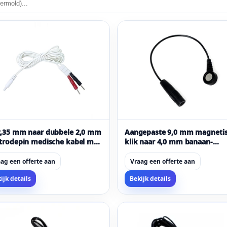
2,35 mm naar dubbele 2,0 mm
Aangepaste 9,0 mm magneti
trodepin medische kabel met
klik naar 4,0 mm banaan-
voudige schuifregelaar –
vrouwelijke medische
/EMS fysiotherapie-
kabelfabrikant | ISO 13485-
ag een offerte aan
Vraag een offerte aan
idingsdraad
gecertificeerd
ijk details
Bekijk details