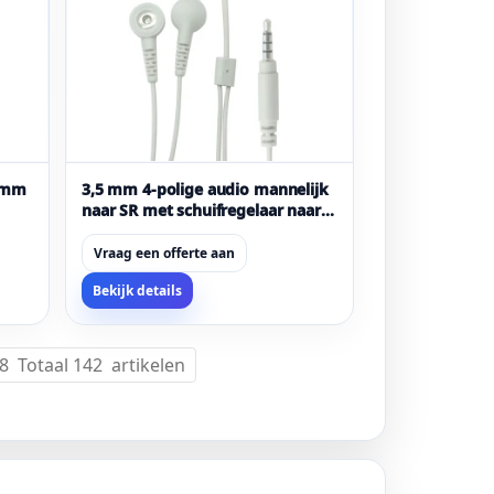
5 mm
3,5 mm 4-polige audio mannelijk
naar SR met schuifregelaar naar
 van
dubbele 2,5 mm vrouwelijke
snap-elektrodekabel (1-naar-2
Vraag een offerte aan
medische geleidingsdraad)
Bekijk details
8 Totaal 142 artikelen