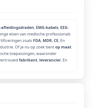
-afleidingsdraden
,
EMG-kabels
,
EEG-
enge eisen van medische professionals
tificeringen zoals
FDA
,
MDR
,
CE
, En
ustrie. Of je nu op zoek bent
op maat
dische toepassingen, waaronder
n vertrouwd
fabrikant
,
leverancier
, En