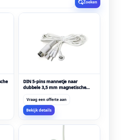
Zoeken
sche
DIN 5-pins mannetje naar
dubbele 3,5 mm magnetische
snap-vrouwtje en dubbele 2,0
mm pin-elektrode medische
Vraag een offerte aan
kabel
Bekijk details