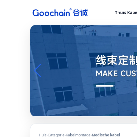
Thuis
Kab
Huis
›
Categorie
›
Kabelmontage
›
Medische kabel