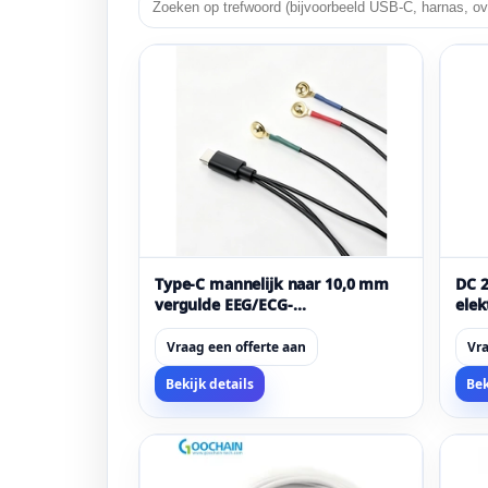
Type-C mannelijk naar 10,0 mm
DC 
vergulde EEG/ECG-
elek
elektrodebekerkabel | Fabrikant
drie
van aangepaste medische
TENS
Vraag een offerte aan
Vra
signaalverwervingskabels
gele
Bekijk details
Bek