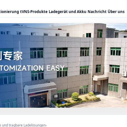
tionierung
tVNS-Produkte
Ladegerät und Akku
Nachricht
Über uns
e und tragbare Ladelösungen
›