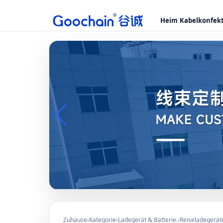
Heim
Kabelkonfek
Zuhause
›
Kategorie
›
Ladegerät & Batterie.
›
Reiseladegerät