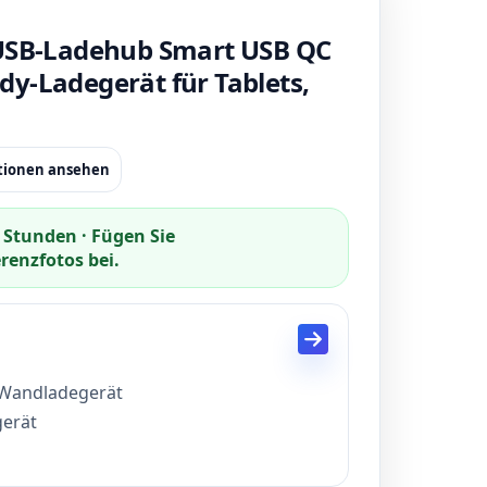
-USB-Ladehub Smart USB QC
y-Ladegerät für Tablets,
ationen ansehen
 Stunden · Fügen Sie
enzfotos bei.
 Wandladegerät
gerät