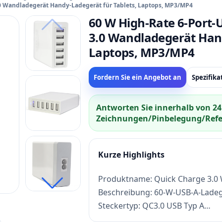
0 Wandladegerät Handy-Ladegerät für Tablets, Laptops, MP3/MP4
60 W High-Rate 6-Port
3.0 Wandladegerät Hand
Laptops, MP3/MP4
Fordern Sie ein Angebot an
Spezifik
Antworten Sie innerhalb von 24
Zeichnungen/Pinbelegung/Refer
Kurze Highlights
Produktname: Quick Charge 3.0
Beschreibung: 60-W-USB-A-Lade
Steckertyp: QC3.0 USB Typ A
Eingang: 100–240 V ~ 50/60 Hz