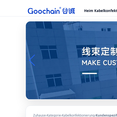
Heim
Kabelkonfek
Zuhause
›
Kategorie
›
Kabelkonfektionierung
›
Kundenspezif