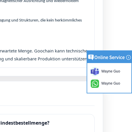
magnetischer Ausrichtung und wiederholtem
legung und Strukturen, die kein herkömmliches
erwartete Menge. Goochain kann technische
g und skalierbare Produktion unterstützen.
Wayne Guo
Wayne Guo
indestbestellmenge?