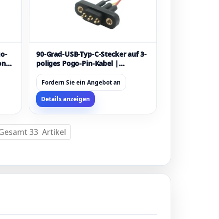
go-
90-Grad-USB-Typ-C-Stecker auf 3-
on
poliges Pogo-Pin-Kabel |
-
Hersteller von
kundenspezifischen Pogo-Pin-
Fordern Sie ein Angebot an
Anschlusskabeln
Details anzeigen
 Gesamt 33 Artikel