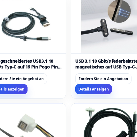
geschneidertes USB3.1 10
USB 3.1 10 Gbit/s federbelast
/s Typ-C auf 16 Pin Pogo Pin
magnetisches auf USB Typ-C-
netisches Lade- und
Kabel | Hochgeschwindigkeit
nkabel | Hersteller von OEM-
Lade- und Datenübertragung
dern Sie ein Angebot an
Fordern Sie ein Angebot an
o-Pin-Kabeln
OEM/ODM-Hersteller
ails anzeigen
Details anzeigen