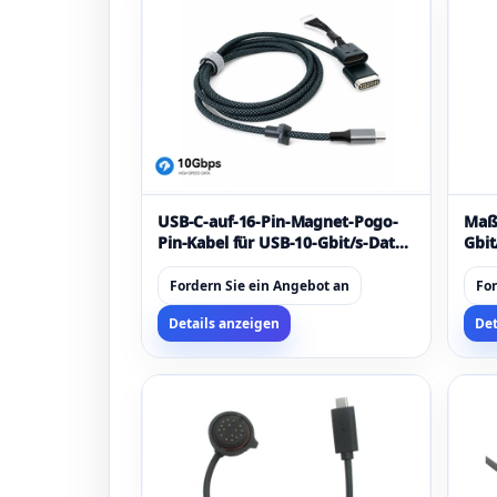
USB-C-auf-16-Pin-Magnet-Pogo-
Maß
Pin-Kabel für USB-10-Gbit/s-Daten
Gbit
und Aufladen
mag
Date
Fordern Sie ein Angebot an
For
Pog
Details anzeigen
Det