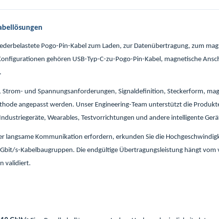
abellösungen
 federbelastete Pogo-Pin-Kabel zum Laden, zur Datenübertragung, zum ma
Konfigurationen gehören USB-Typ-C-zu-Pogo-Pin-Kabel, magnetische Ansch
.
, Strom- und Spannungsanforderungen, Signaldefinition, Steckerform, magn
hode angepasst werden. Unser Engineering-Team unterstützt die Produkten
Industriegeräte, Wearables, Testvorrichtungen und andere intelligente Gerä
er langsame Kommunikation erfordern, erkunden Sie die Hochgeschwindig
0-Gbit/s-Kabelbaugruppen. Die endgültige Übertragungsleistung hängt vom 
 validiert.