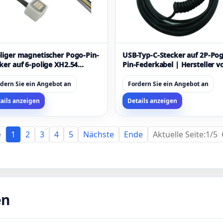
liger magnetischer Pogo-Pin-
USB-Typ-C-Stecker auf 2P-Po
ker auf 6-polige XH2.54
Pin-Federkabel | Hersteller v
twinklige Buchse –
kundenspezifischen Pogo-Pin
bindungskabel mit
Spiralkabeln
dern Sie ein Angebot an
Fordern Sie ein Angebot an
etischem Federstift |
ails anzeigen
Details anzeigen
teller kundenspezifischer
l
e
1
2
3
4
5
Nächste
Ende
Aktuelle Seite:1/5
en