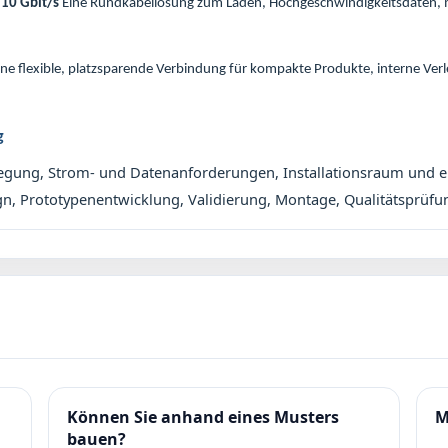
 10 Gbit/s
Eine Rundkabellösung zum Laden, Hochgeschwindigkeitsdaten, 
ne flexible, platzsparende Verbindung für kompakte Produkte, interne Ver
g
legung, Strom- und Datenanforderungen, Installationsraum und 
n, Prototypenentwicklung, Validierung, Montage, Qualitätsprüfun
Können Sie anhand eines Musters
M
bauen?