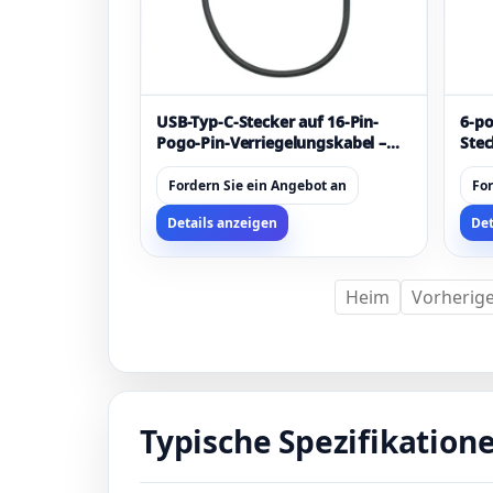
USB-Typ-C-Stecker auf 16-Pin-
6-po
Pogo-Pin-Verriegelungskabel –
Stec
individuelles Strom- und
rech
Datenkabel
Ver
Fordern Sie ein Angebot an
For
magn
Details anzeigen
Det
Hers
Kabe
Heim
Vorherig
Typische Spezifikation