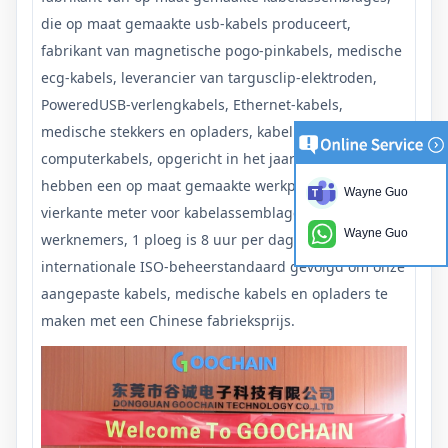
die op maat gemaakte usb-kabels produceert,
fabrikant van magnetische pogo-pinkabels, medische
ecg-kabels, leverancier van targusclip-elektroden,
PoweredUSB-verlengkabels, Ethernet-kabels,
medische stekkers en opladers, kabelbomen en
computerkabels, opgericht in het jaar van 2015 en we
hebben een op maat gemaakte werkplaats van 2000
Wayne Guo
vierkante meter voor kabelassemblages, ongeveer 80
Wayne Guo
werknemers, 1 ploeg is 8 uur per dag. We hebben de
internationale ISO-beheerstandaard gevolgd om onze
aangepaste kabels, medische kabels en opladers te
maken met een Chinese fabrieksprijs.