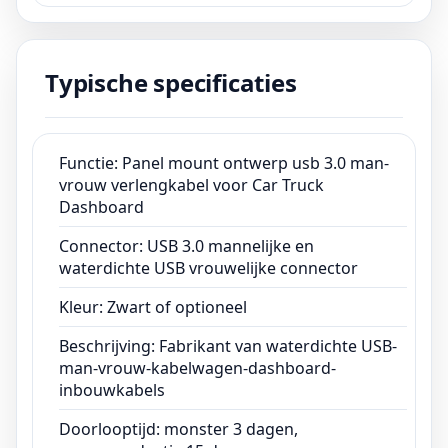
Connector: USB 3.0 mannelijke en
waterdichte USB vrouwelijke
paneelmontageconnector
Typische specificaties
Kleur: Zwart of optioneel
Beschrijving: Fabrikant van waterdichte USB-
man-vrouw-kabelwagen-dashboard-
inbouwkabels
Functie: Panel mount ontwerp usb 3.0 man-
vrouw verlengkabel voor Car Truck
Doorlooptijd: monster 3 dagen,
Dashboard
massaproductie 15 dagen;
Betalingstermijn: TT,PayPal,Creditcard
Connector: USB 3.0 mannelijke en
waterdichte USB vrouwelijke connector
Certificaat: ISO13485, CE, ROHS, FCC;
Kleur: Zwart of optioneel
Beschrijving: Fabrikant van waterdichte USB-
man-vrouw-kabelwagen-dashboard-
inbouwkabels
Doorlooptijd: monster 3 dagen,