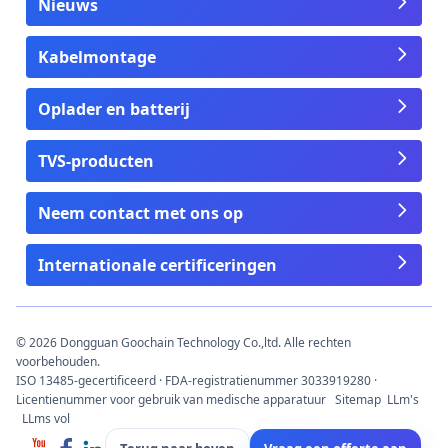
Nieuws
Kabelmontage
Oplader en batterij
TVS-producten
Neem contact met ons op
Internationale certificeringen
© 2026 Dongguan Goochain Technology Co.,ltd. Alle rechten
voorbehouden.
ISO 13485-gecertificeerd · FDA-registratienummer 3033919280 ·
Licentienummer voor gebruik van medische apparatuur
Sitemap
LLm's
LLms vol