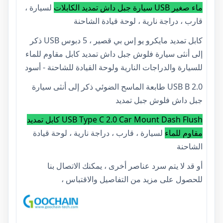
ماء صغير USB سيارة جبل داش تمديد الكابلات
لسيارة ،
قارب ، دراجة نارية ، لوحة قيادة الشاحنة
كابل تمديد مايكرو يو إس بي قصير ، 5 دبوس USB ذكر
إلى أنثى سيارة فلوش جبل داش تمديد كابل مقاوم للماء
للسيارة والدراجات النارية ولوحة القيادة للشاحنة - أسود
USB B 2.0 طابعة الماسح الضوئي ذكر إلى أنثى سيارة
جبل داش فلوش جبل تمديد
USB Type C 2.0 Car Mount Dash Flush كابل تمديد
مقاوم للماء
لسيارة ، قارب ، دراجة نارية ، لوحة قيادة
الشاحنة
أو قد لا يتم سرد عناصر أخرى ، يمكنك الاتصال بنا
للحصول على مزيد من التفاصيل والاقتباس ،