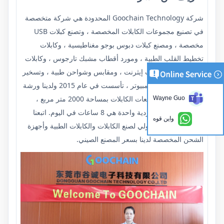
شركة Goochain Technology المحدودة هي شركة متخصصة
في تصنيع مجموعات الكابلات المخصصة ، وتصنع كبلات USB
مخصصة ، ومصنع كبلات دبوس بوجو مغناطيسية ، وكابلات
تخطيط القلب الطبية ، ومورد أقطاب مشبك تارجوس ، وكابلات
تمديد USB ، وكابلات إيثرنت ، ومقابس وشواحن طبية ، وتسخير
الأسلاك وكابلات الكمبيوتر ، تأسست في عام 2015 ولدينا ورشة
عمل مخصصة لتجميعات الكابلات بمساحة 2000 متر مربع ،
Wayne Guo
حوالي 80 عاملاً ، وردية واحدة هي 8 ساعات في اليوم. اتبعنا
واين قوه
معيار إدارة ISO الدولي لصنع الكابلات والكابلات الطبية وأجهزة
الشحن المخصصة لدينا بسعر المصنع الصيني.