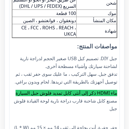
شحن
السريع (DHL / UPS / FEDEX)
موك
100 قطعة
مكان المنشأ
دونغقوان ، قوانغتشو ، الصين
CE ، FCC ، ROHS ، REACH ،
شهادة
UKCA
مواصفات المنتج:
جبل DIY. تصميم كبل USB صغير الحجم لدراجة نارية
لشاحنة سيارتك وأشياء مسطحة أخرى.
تدفق جبل. سهل التركيب ، ما عليك سوى حفر ثقب ، ثم
توصيل أجهزتك بالطريقة التي تريدها. لحام وبدون براغي.
ماء HDMI ذكر إلى أنثى كابل تمديد فلوش جبل السيارة
مصنع كابل شاحنة قارب دراجة نارية لوحة القيادة فلوش
جبل
حفر حفرة. أنت بحاجة إلى ثقب 14 مم × 15 مم (L * W)