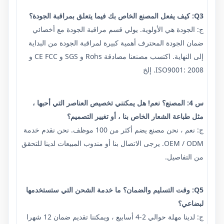
Q3: كيف يفعل المصنع الخاص بك فيما يتعلق بمراقبة الجودة؟
ج: الجودة هي الأولوية. يولي قسم مراقبة الجودة مع أخصائي
ضمان الجودة المحترف أهمية كبيرة لمراقبة الجودة من البداية
إلى النهاية. اكتسب مصنعنا مصادقة Rohs و SGS و CE FCC و
ISO9001: 2008. إلخ
س 4: المصنع؟ نعم! هل يمكنني تخصيص العناصر التي أحبها ،
مثل طباعة الشعار الخاص بنا ، أو تغيير التصميم؟
ج: نعم ، نحن مصنع يضم أكثر من 100 موظف. نحن نقدم خدمة
OEM / ODM. يرجى الاتصال بنا أو مندوب المبيعات لدينا للتحقق
من التفاصيل.
Q5: وقت التسليم والضمان؟ ما خدمة الشحن التي ستستخدمها
لبضاعي؟
ج: لدينا مهلة حوالي 2-4 أسابيع ، ويمكننا تقديم ضمان 12 شهرا