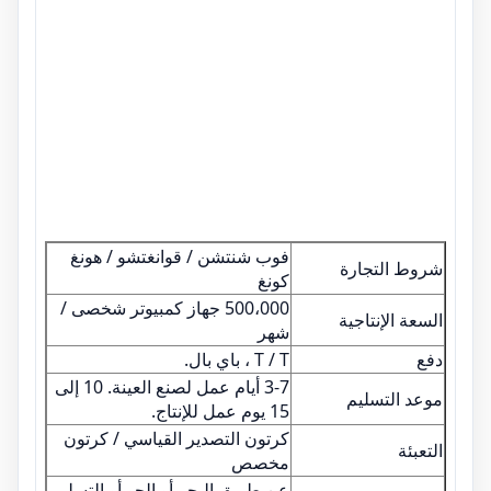
فوب شنتشن / قوانغتشو / هونغ
شروط التجارة
كونغ
500،000 جهاز كمبيوتر شخصى /
السعة الإنتاجية
شهر
دفع
T / T ، باي بال.
3-7 أيام عمل لصنع العينة. 10 إلى
موعد التسليم
15 يوم عمل للإنتاج.
كرتون التصدير القياسي / كرتون
التعبئة
مخصص
عن طريق البحر أو الجو أو التسليم