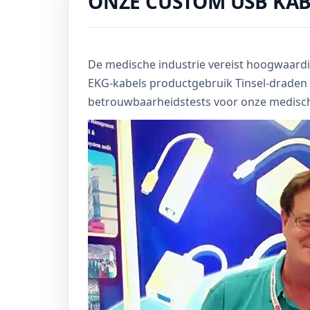
ONZE CUSTOM USB KA
De medische industrie vereist hoogwaard
EKG-kabels productgebruik Tinsel-draden e
betrouwbaarheidstests voor onze medisc