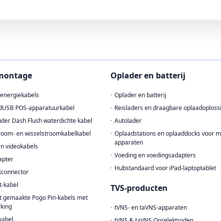
montage
Oplader en batterij
energiekabels
Oplader en batterij
dUSB POS-apparatuurkabel
Reisladers en draagbare oplaadoploss
der Dash Flush waterdichte kabel
Autolader
troom- en wisselstroomkabelkabel
Oplaadstations en oplaaddocks voor 
apparaten
en videokabels
Voeding en voedingsadapters
apter
Hubstandaard voor iPad-laptoptablet
kconnector
t-kabel
TVS-producten
 gemaakte Pogo Pin-kabels met
king
tVNS- en taVNS-apparaten
kabel
tVNS & taVNS Oorelektroden