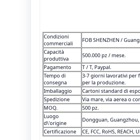
Condizioni
FOB SHENZHEN / Guang
commerciali
Capacità
500.000 pz / mese.
produttiva
Pagamento
T / T, Paypal.
Tempo di
3-7 giorni lavorativi per
consegna
per la produzione.
Imballaggio
Cartoni standard di espo
Spedizione
Via mare, via aerea o c
MOQ.
500 pz.
Luogo
Dongguan, Guangzhou, 
d\'origine
Certificazione
CE, FCC, RoHS, REACH, 