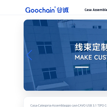
Casa
Assembla
Casa
›
Categoria
›
Assemblaggio cavi
›
CAVO USB 3.1 TIPO C