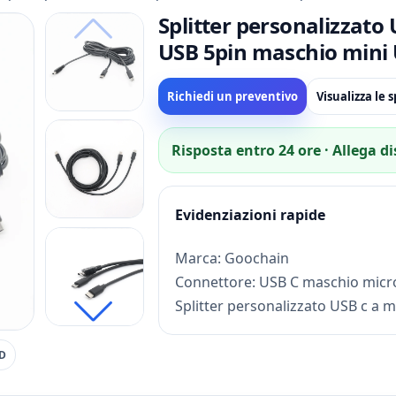
Splitter personalizzato
USB 5pin maschio mini 
Richiedi un preventivo
Visualizza le 
Risposta entro 24 ore · Allega d
Evidenziazioni rapide
Marca: Goochain
Splitter personalizzato USB c a m
Attuale: 2.4a o capacità personali
Gaugiole per cavi: 2,0 mm
ED
Questo splitter da USB Type C a