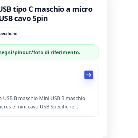
 USB tipo C maschio a micro
USB cavo 5pin
specifiche
isegni/pinout/foto di riferimento.
Connettore: USB C maschio micro USB B maschio Mini USB B maschio
icres e mini cavo USB Specifiche
zzata è il supporto
 doppio cavo di ricarica USB MICRO MINI