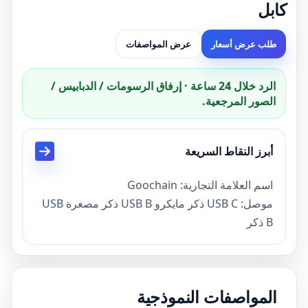
كابل
طلب عرض أسعار
عرض المواصفات
الرد خلال 24 ساعة · إرفاق الرسومات / الدبابيس /
الصور المرجعية.
أبرز النقاط السريعة
اسم العلامة التجارية: Goochain
موصل: USB C ذكر مايكرو USB B ذكر مصغرة USB
B ذكر
مخصص الفاصل USB C إلى مواصفات كابل Micor
وميني USB
الحالي: 2.4A أو القدرة المخصصة هي الدعم
المواصفات النموذجية
مقياس كابل: 2.0 مم