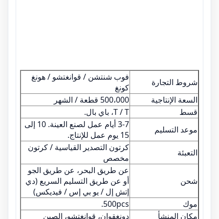
فوب شنتشن / قوانغتشو / هونغ
شروط التجارة
كونغ
السعة الإنتاجية
500،000 قطعة / الشهر
قسط
T / T، باي بال.
3-7 أيام عمل لصنع العينة. 10 إلى
موعد التسليم
15 يوم عمل للإنتاج.
كرتون التصدير القياسية / كرتون
التعبئة
مخصص
عن طريق البحر، عن طريق الجو
شحن
أو عن طريق التسليم السريع (دي
إتش إل / يو بي إس / فيديكس)
موك
500pcs.
مكان المنشأ
دونغقوان، قوانغتشو، الصين