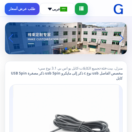
طلب عرض أسعار
عربى
منزل، بيت
›
فئة
›
تجميع الكابلات
›
كابل يو اس بي 3.1 نوع سي
›
مخصص الفاصل usb نوع c ذكر إلى مايكرو usb 5pin ذكر مصغرة USB 5pin
كابل