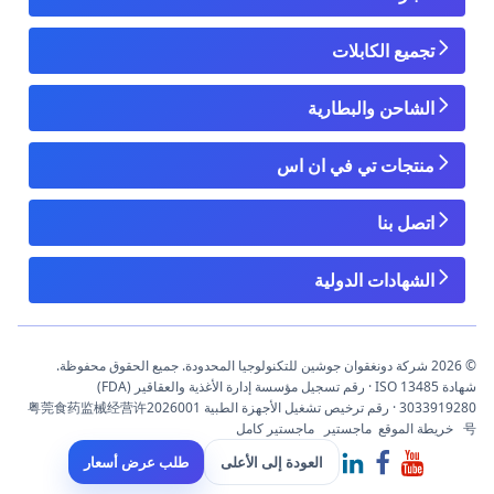
تجميع الكابلات
الشاحن والبطارية
منتجات تي في ان اس
اتصل بنا
الشهادات الدولية
© 2026 شركة دونغقوان جوشين للتكنولوجيا المحدودة. جميع الحقوق محفوظة.
شهادة ISO 13485 · رقم تسجيل مؤسسة إدارة الأغذية والعقاقير (FDA)
3033919280 · رقم ترخيص تشغيل الأجهزة الطبية 粤莞食药监械经营许2026001
号
خريطة الموقع
ماجستير
ماجستير كامل
العودة إلى الأعلى
طلب عرض أسعار