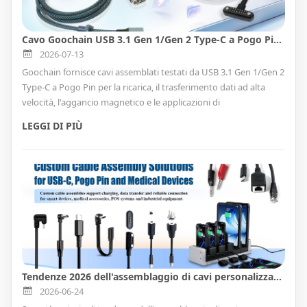
Cavo Goochain USB 3.1 Gen 1/Gen 2 Type-C a Pogo Pin per la ricarica e il trasferimento dati ad alta velocità
2026-07-13
Goochain fornisce cavi assemblati testati da USB 3.1 Gen 1/Gen 2
Type-C a Pogo Pin per la ricarica, il trasferimento dati ad alta
velocità, l'aggancio magnetico e le applicazioni di
accoppiamento cieco. Disponibile con cavo tondo standard e tipi
LEGGI DI PIÙ
di connessione FPC, questa soluzione supporta la
personalizzazione OEM/ODM per dispositivi intelligenti, docking
station, apparecchiature industriali, elettronica medica,
dispositivi indossabili, sistemi POS, dispositivi di test e prodotti
elettronici personalizzati.
Tendenze 2026 dell'assemblaggio di cavi personalizzati: cavi USB-C, Pogo Pin e medicali
2026-06-24