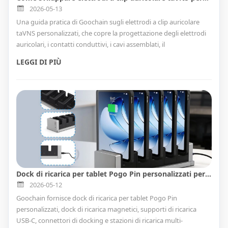
2026-05-13
Una guida pratica di Goochain sugli elettrodi a clip auricolare
taVNS personalizzati, che copre la progettazione degli elettrodi
auricolari, i contatti conduttivi, i cavi assemblati, il
sovrastampaggio, il controllo di qualità e la produzione
LEGGI DI PIÙ
OEM/ODM.
Dock di ricarica per tablet Pogo Pin personalizzati per mPOS e flotte di dispositivi robusti
2026-05-12
Goochain fornisce dock di ricarica per tablet Pogo Pin
personalizzati, dock di ricarica magnetici, supporti di ricarica
USB-C, connettori di docking e stazioni di ricarica multi-