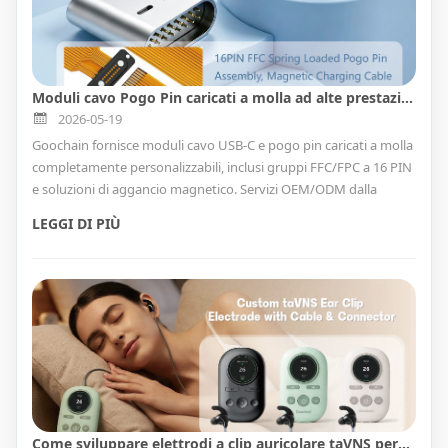
Moduli cavo Pogo Pin caricati a molla ad alte prestazioni | Soluzioni OEM/ODM USB-C, 16PIN, magnetiche e completamente personalizzate
2026-05-19
Goochain fornisce moduli cavo USB-C e pogo pin caricati a molla
completamente personalizzabili, inclusi gruppi FFC/FPC a 16 PIN
e soluzioni di aggancio magnetico. Servizi OEM/ODM dalla
progettazione, prototipazione alla produzione di massa,
LEGGI DI PIÙ
certificati ISO 13485, CE e FDA. Ideale per dispositivi medici,
elettronica indossabile, apparecchiature industriali, automobili,
robotica e applicazioni IoT.
Come sviluppare elettrodi a clip auricolare taVNS personalizzati: materiali, progettazione dei cavi e produzione OEM