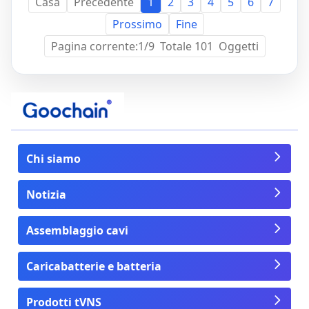
Casa
Precedente
1
2
3
4
5
6
7
Prossimo
Fine
Pagina corrente:1/9 Totale 101 Oggetti
Chi siamo
Notizia
Assemblaggio cavi
Caricabatterie e batteria
Prodotti tVNS