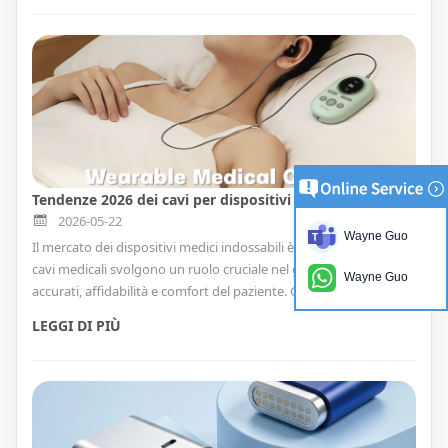
applicazioni industriali.
Tendenze 2026 dei cavi per dispositivi medici indossabili: comfort, sicurezza e soluzioni personalizzate ad alte prestazioni
2026-05-22
Wayne Guo
Il mercato dei dispositivi medici indossabili è in rapida crescita e i
cavi medicali svolgono un ruolo cruciale nel garantire dati
Wayne Guo
accurati, affidabilità e comfort del paziente. Goochain fornisce
soluzioni di cavi OEM/ODM certificati ISO13485, FDA, CE e MDR
LEGGI DI PIÙ
per dispositivi ECG, tVNS e di monitoraggio remoto.