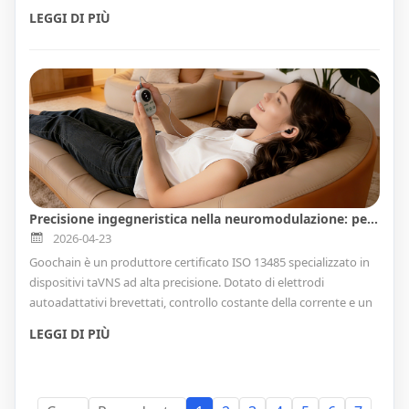
dispositivo per sistemi mPOS, tablet robusti, POS al dettaglio,
LEGGI DI PIÙ
workstation sanitarie, magazzini e flotte di dispositivi aziendali.
Supportiamo la progettazione OEM/ODM, l'integrazione dei
connettori, l'assemblaggio di cavi, le soluzioni di ricarica e
trasferimento dati, i test, la produzione di etichette private e la
produzione di massa.
Precisione ingegneristica nella neuromodulazione: perché Goochain è il partner di fiducia per i marchi taVNS globali
2026-04-23
Goochain è un produttore certificato ISO 13485 specializzato in
dispositivi taVNS ad alta precisione. Dotato di elettrodi
autoadattativi brevettati, controllo costante della corrente e un
team di ricerca e sviluppo completo per BCI e riabilitazione
LEGGI DI PIÙ
neurale.