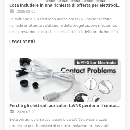
Cosa includere in una richiesta di offerta per elettrodi auricolari taVNS: una lista di controllo pratica per i team di prodotto
2026-08-05
Lo sviluppo di un elettrodo auricolare taVNS personalizzato
richiede un'attenta valutazione della progettazione meccanica,
delle prestazioni elettriche e della fattibilità della produzione. In
questo articolo, Goochain spiega le informazioni essenziali sulle
LEGGI DI PIÙ
richieste di offerta necessarie per una revisione efficiente del
progetto, aiutando gli sviluppatori di dispositivi medici a
ottenere una prototipazione più rapida e processi di produzione
più fluidi.
Perché gli elettrodi auricolari taVNS perdono il contatto con la pelle e come i team addetti al prodotto possono ridurlo
2026-07-29
Elettrodi auricolari e cavi assemblati taVNS personalizzati
progettati per dispositivi di neurostimolazione indossabili.