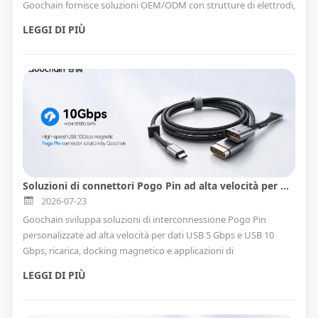
Goochain fornisce soluzioni OEM/ODM con strutture di elettrodi,
design di cavi e integrazione di connettori personalizzati per
LEGGI DI PIÙ
supportare uno sviluppo di prodotti affidabile e coerente.
Soluzioni di connettori Pogo Pin ad alta velocità per USB 5 Gbps e 10 Gbps
2026-07-23
Goochain sviluppa soluzioni di interconnessione Pogo Pin
personalizzate ad alta velocità per dati USB 5 Gbps e USB 10
Gbps, ricarica, docking magnetico e applicazioni di
accoppiamento cieco. Sono disponibili strutture di cavi tondi e
LEGGI DI PIÙ
FPC per l'integrazione di dispositivi OEM e ODM.