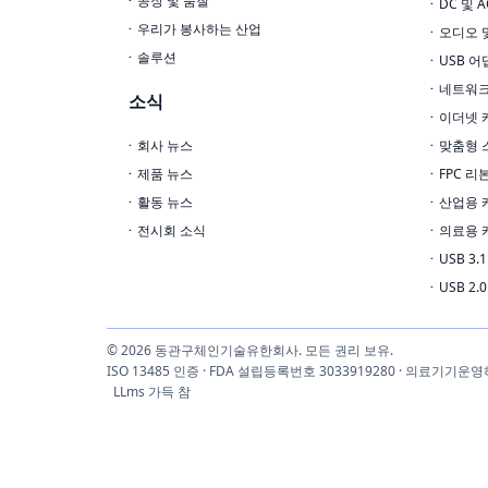
공장 및 품질
DC 및 
우리가 봉사하는 산업
오디오 
솔루션
USB 어
네트워크
소식
이더넷 
회사 뉴스
맞춤형 
제품 뉴스
FPC 리
활동 뉴스
산업용 
전시회 소식
의료용 
USB 3
USB 2
© 2026 동관구체인기술유한회사. 모든 권리 보유.
ISO 13485 인증 · FDA 설립등록번호 3033919280 · 의
LLms 가득 참