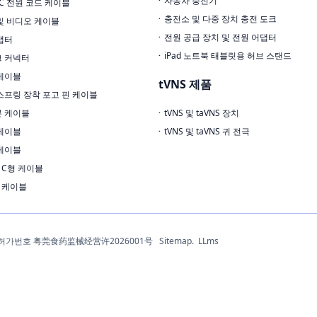
자동차 충전기
AC 전원 코드 케이블
충전소 및 다중 장치 충전 도크
및 비디오 케이블
전원 공급 장치 및 전원 어댑터
댑터
iPad 노트북 태블릿용 허브 스탠드
 커넥터
케이블
tVNS 제품
스프링 장착 포고 핀 케이블
본 케이블
tVNS 및 taVNS 장치
케이블
tVNS 및 taVNS 귀 전극
케이블
.1 C형 케이블
.0 케이블
료기기운영허가번호 粤莞食药监械经营许2026001号
Sitemap.
LLms