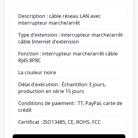
production en série 15 jours
Conditions de paiement : TT, PayPal, carte de
Description : câble réseau LAN avec
interrupteur marche/arrêt
crédit
Certificat : ISO13485, CE, ROHS, FCC
Type d'extension : interrupteur marche/arrêt
câble Internet d'extension
Fonction : interrupteur marche/arrêt câble
RJ45 8P8C
La couleur noire
Délai d'exécution : Échantillon 3 jours,
production en série 15 jours
Conditions de paiement : TT, PayPal, carte de
crédit
Certificat : ISO13485, CE, ROHS, FCC