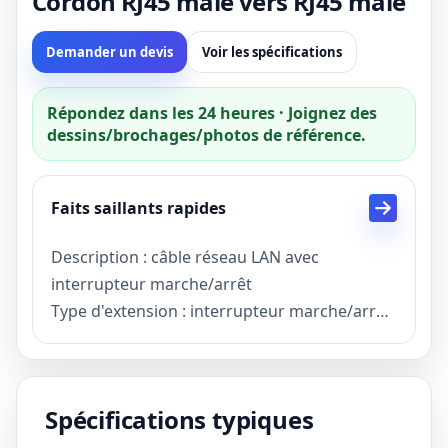
Cordon RJ45 mâle vers RJ45 mâle
Demander un devis
Voir les spécifications
Répondez dans les 24 heures · Joignez des
dessins/brochages/photos de référence.
Faits saillants rapides
Description : câble réseau LAN avec
interrupteur marche/arrêt
Type d'extension : interrupteur marche/arrêt
câble Internet d'extension
Fonction : interrupteur marche/arrêt câble
RJ45 8P8C
Spécifications typiques
La couleur noire
Délai d'exécution : Échantillon 3 jours,