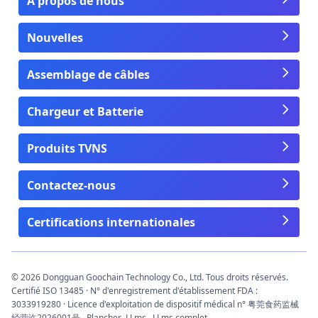
À propos de nous
Nouvelles
Assemblage de câbles
Chargeur et Batterie
Produits TVNS
Contactez-nous
Certifications internationales
© 2026 Dongguan Goochain Technology Co., Ltd. Tous droits réservés.
Certifié ISO 13485 · N° d'enregistrement d'établissement FDA :
3033919280 · Licence d'exploitation de dispositif médical n° 粤莞食药监械
经营许2026001号
Plancher
LLms
LLms complet