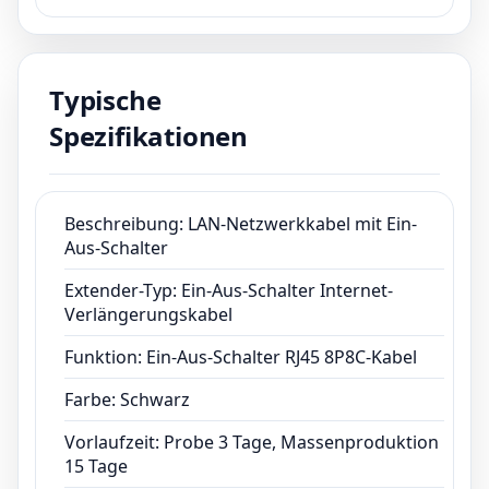
Verlängerungskabel
Funktion: Ein-Aus-Schalter RJ45 8P8C-Kabel
Farbe: Schwarz
Typische
Vorlaufzeit: Probe 3 Tage, Massenproduktion
15 Tage
Spezifikationen
Zahlungsbedingung: TT, Paypal, Kreditkarte
Zertifikat:ISO13485,CE,ROHS,FCC
Beschreibung: LAN-Netzwerkkabel mit Ein-
Aus-Schalter
Extender-Typ: Ein-Aus-Schalter Internet-
Verlängerungskabel
Funktion: Ein-Aus-Schalter RJ45 8P8C-Kabel
Farbe: Schwarz
Vorlaufzeit: Probe 3 Tage, Massenproduktion
15 Tage