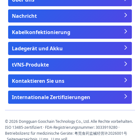
Nachricht
Kabelkonfektionierung
Ladegerät und Akku
tVNS-Produkte
Kontaktieren Sie uns
Internationale Zertifizierungen
© 2026 Dongguan Goochain Technology Co., Ltd. Alle Rechte vorbehalten.
ISO 13485-zertifiziert · FDA-Registrierungsnummer: 3033919280 ·
Betriebslizenz für medizinische Geräte: 粤莞食药监械经营许2026001号
Seitenverzeichnis
LLms
LLms voll