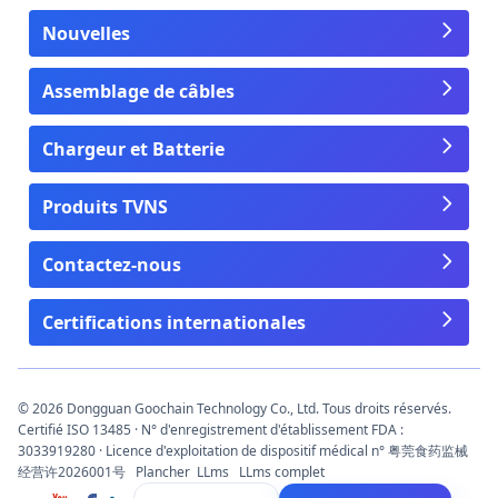
Nouvelles
Assemblage de câbles
Chargeur et Batterie
Produits TVNS
Contactez-nous
Certifications internationales
© 2026 Dongguan Goochain Technology Co., Ltd. Tous droits réservés.
Certifié ISO 13485 · N° d'enregistrement d'établissement FDA :
3033919280 · Licence d'exploitation de dispositif médical n° 粤莞食药监械
经营许2026001号
Plancher
LLms
LLms complet