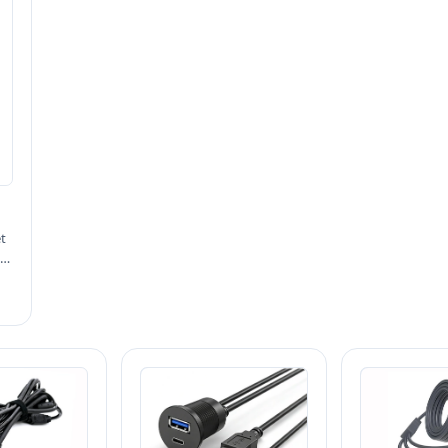
nt
es
t
,
,