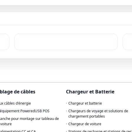
ences de
dans des appareils et des
opérations. Me
tension, de la
systèmes compacts. En tant
usine in Dong
signal, de la
que leader fabricant,
garantissons d
ecteur, de la
fournisseur, et usine, nous
production rap
étique, de la
proposons des câbles
normes de qual
âble, du
fiables et économiques
et une expédit
a gaine, du
conformes aux normes de
vers les march
a mise à la
qualité internationales,
internationau
er et de la
notamment OIN 9001 et CE
ayez besoin de
tallation.
certification.
stetards ou su
d'ingénierie
nous veillons 
ge le
produits soie
t de produits
aux certificati
onique
industrielles t
 terminaux de
9001 et CE.
, les lecteurs
lage de câbles
Chargeur et Batterie
s, les PDA, les
stes, les
x câbles d'énergie
Chargeur et batterie
ndustriels, les
d'équipement PoweredUSB POS
Chargeurs de voyage et solutions de
ables, les
chargement portables
tanche pour montage sur tableau de
est et autres
 voiture
Chargeur de voiture
gents. Pour
'alimentation CC et CA
Stations de recharge et stations de re