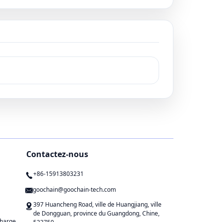
rci à notre
des solutions standard,
guan, nous
nous fournissons des câbles
es cycles de
sur mesure pour diverses
ides, des
applications médicales,
ité élevées
notamment systèmes de
ion directe
surveillance des patients,
és
électrothérapie,
x. Que vous
équipement de
 câbles
neurodiagnostic, et plus
r mesure,
encore. En tant que
à ce que nos
personne de confiance
nt conformes
fabricant, fournisseur, et
ons
usine, nous livrons des
elles que OIN
câbles médicaux durables et
de haute qualité
directement depuis nos
Contactez-nous
installations.
+86-15913803231
goochain@goochain-tech.com
397 Huancheng Road, ville de Huangjiang, ville
de Dongguan, province du Guangdong, Chine,
charge