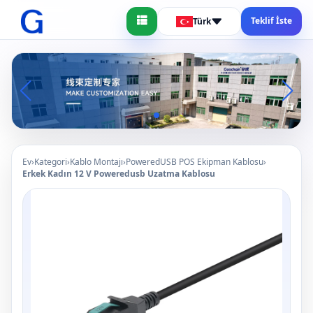
Teklif İste
Türk
Ev
›
Kategori
›
Kablo Montajı
›
PoweredUSB POS Ekipman Kablosu
›
Erkek Kadın 12 V Poweredusb Uzatma Kablosu