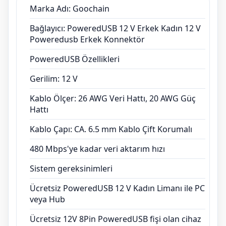
Sistem gereksinimleri
Marka Adı: Goochain
Ücretsiz PoweredUSB 12 V Kadın Limanı ile
Bağlayıcı: PoweredUSB 12 V Erkek Kadın 12 V
PC veya Hub
Poweredusb Erkek Konnektör
Ücretsiz 12V 8Pin PoweredUSB fişi olan cihaz
PoweredUSB Özellikleri
Gerilim: 12 V
Kablo Ölçer: 26 AWG Veri Hattı, 20 AWG Güç
Hattı
Kablo Çapı: CA. 6.5 mm Kablo Çift Korumalı
480 Mbps'ye kadar veri aktarım hızı
Sistem gereksinimleri
Ücretsiz PoweredUSB 12 V Kadın Limanı ile PC
veya Hub
Ücretsiz 12V 8Pin PoweredUSB fişi olan cihaz