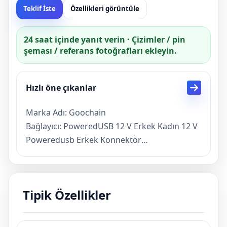
Teklif İste
Özellikleri görüntüle
24 saat içinde yanıt verin · Çizimler / pin
şeması / referans fotoğrafları ekleyin.
Hızlı öne çıkanlar
Marka Adı: Goochain
Bağlayıcı: PoweredUSB 12 V Erkek Kadın 12 V
Poweredusb Erkek Konnektör
PoweredUSB Özellikleri
Gerilim: 12 V
Kablo Ölçer: 26 AWG Veri Hattı, 20 AWG Güç
Tipik Özellikler
Hattı
Kablo Çapı: CA. 6.5 mm Kablo Çift Korumalı
480 Mbps'ye kadar veri aktarım hızı