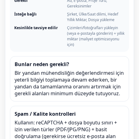
Gerekli
Ad, E-posta, Proje Türü,
Gereksinimler
İsteğe bağlı
Şirket, Ülke/Saat dilimi, Hedef
Yıllık Miktar, Dosya yükleme
Kesinlikle tavsiye edilir
Çizimleri/fotoğrafları yükleyin
(veya e-postayla gönderin) + yıllık
miktar (maliyet optimizasyonu
için)
Bunlar neden gerekli?
Bir yandan mühendisliğin değerlendirmesi için
yeterli bilgiyi toplamaya devam ederken, bir
yandan da tamamlanma oranını artırmak için
gerekli alanları minimum düzeyde tutuyoruz.
Spam / Kalite kontrolleri
Kullanın: reCAPTCHA + dosya boyutu sınırı +
izin verilen türler (PDF/JPG/PNG) + basit
doğrulama (gerekirse ücretsiz e-posta alan