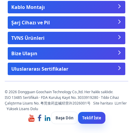
Kablo Montajı
Şarj Cihazı ve Pil
TVNS Ürünleri
Bize Ulaşın
Uluslararası Sertifikalar
© 2026 Dongguan Goochain Technology Co.,ltd. Her hakkı saklıdır.
ISO 13485 Sertifikalı · FDA Kuruluş Kayıt No. 3033919280 · Tıbbi Cihaz
Çalıştırma Lisans No. 粤莞食药监械经营许2026001号
Site haritası
LLm'ler
Yüksek Lisans Dolu
Başa Dön
Teklif İste