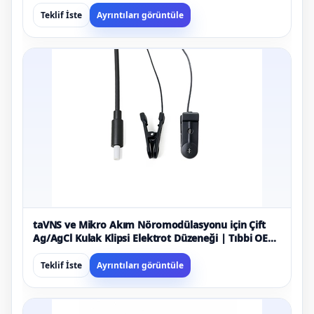
Teklif İste
Ayrıntıları görüntüle
taVNS ve Mikro Akım Nöromodülasyonu için Çift
Ag/AgCl Kulak Klipsi Elektrot Düzeneği | Tıbbi OEM
Üreticisi
Teklif İste
Ayrıntıları görüntüle