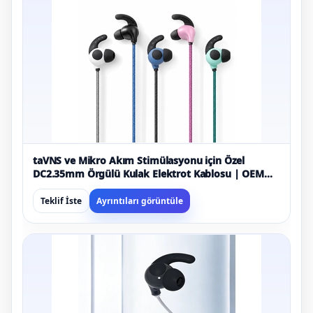
taVNS ve Mikro Akım Stimülasyonu için Özel
DC2.35mm Örgülü Kulak Elektrot Kablosu | OEM
Tıbbi Kablo Üreticisi
Teklif İste
Ayrıntıları görüntüle