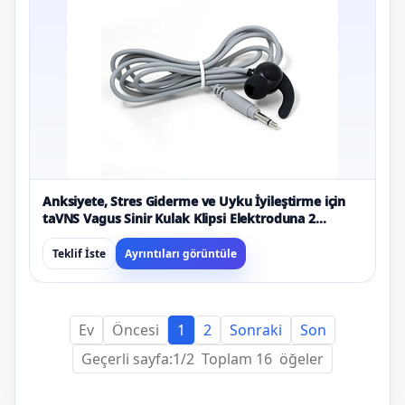
Anksiyete, Stres Giderme ve Uyku İyileştirme için
taVNS Vagus Sinir Kulak Klipsi Elektroduna 2
kutuplu 3,5 mm Ses Erkek - ISO13485 Sertifikalı
Teklif İste
Ayrıntıları görüntüle
Ev
Öncesi
1
2
Sonraki
Son
Geçerli sayfa:1/2 Toplam 16 öğeler