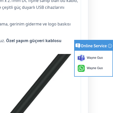
.5mm x 2.1mm DC fişine sahip olan bu kablo,
çeşitli güç duyarlı USB cihazlarını
plama, gerinim giderme ve logo baskısı
ruz.
Özel yapım güçveri kablosu
Wayne Guo
Wayne Guo