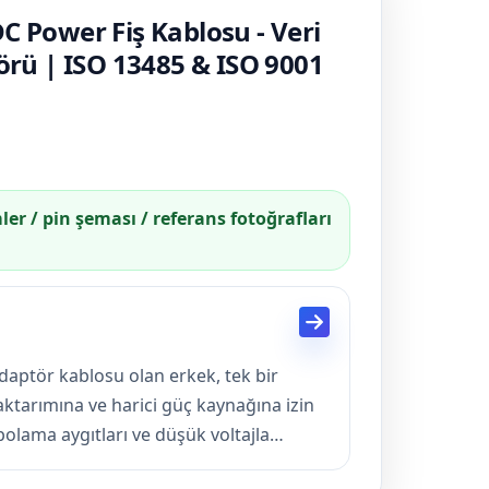
C Power Fiş Kablosu - Veri
törü | ISO 13485 & ISO 9001
mler / pin şeması / referans fotoğrafları
daptör kablosu olan erkek, tek bir
i aktarımına ve harici güç kaynağına izin
polama aygıtları ve düşük voltajla
asarlanan bu kablo hem güç enjeksiyonu