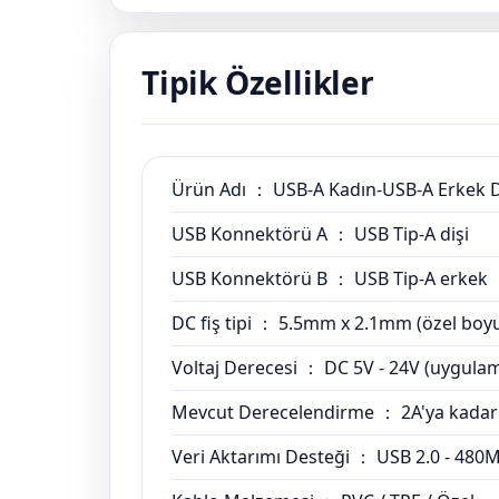
Tipik Özellikler
Ürün Adı ： USB-A Kadın-USB-A Erkek DC
USB Konnektörü A ： USB Tip-A dişi
USB Konnektörü B ： USB Tip-A erkek
DC fiş tipi ： 5.5mm x 2.1mm (özel boy
Voltaj Derecesi ： DC 5V - 24V (uygula
Mevcut Derecelendirme ： 2A'ya kadar
Veri Aktarımı Desteği ： USB 2.0 - 480