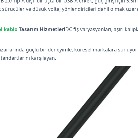
SB 2.0 Tip-A dişi- bir uçta bir USB-A erkek, güç girişi için 5
 sürücüler ve düşük voltaj yönlendiricileri dahil olmak üzere 
el kablo
Tasarım Hizmetleri
DC fiş varyasyonları, aşırı kalı
 pazarlarında güçlü bir deneyimle, küresel markalara sunuyo
standartlarını karşılayan.