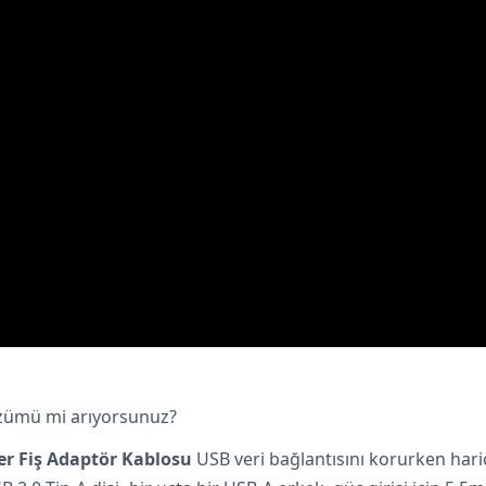
çözümü mi arıyorsunuz?
r Fiş Adaptör Kablosu
USB veri bağlantısını korurken haric