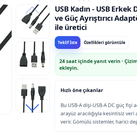
USB Kadın - USB Erkek D
ve Güç Ayrıştırıcı Adap
ile üretici
Teklif İste
Özellikleri görüntüle
24 saat içinde yanıt verin · Çizi
ekleyin.
Hızlı öne çıkanlar
Bu USB-A dişi-USB-A DC güç fişi a
arayüz aracılığıyla kesintisiz ver
verir. Gömülü sistemler, harici de
çalışan USB uygulamaları için t