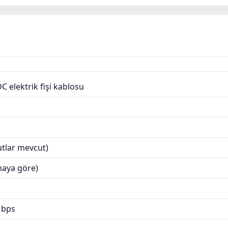
hem de güvenilir sinyal iletimi su
 elektrik fişi kablosu
utlar mevcut)
maya göre)
Mbps