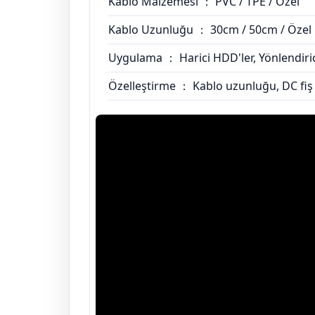
Kablo Malzemesi ： PVC / TPE / Özel
Kablo Uzunluğu ： 30cm / 50cm / Özel
Uygulama ： Harici HDD'ler, Yönlendirici
Özelleştirme ： Kablo uzunluğu, DC fiş 