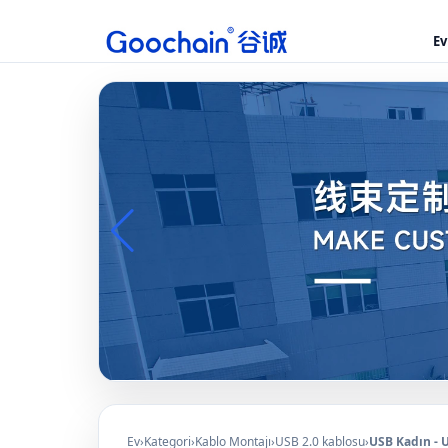
Ev
Ev
›
Kategori
›
Kablo Montajı
›
USB 2.0 kablosu
›
USB Kadın - U