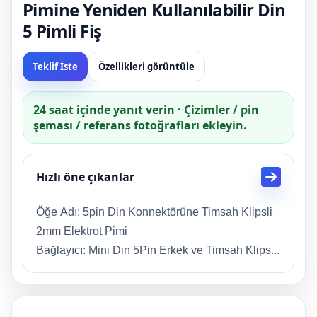
Pimine Yeniden Kullanılabilir Din
5 Pimli Fiş
Teklif İste
Özellikleri görüntüle
24 saat içinde yanıt verin · Çizimler / pin
şeması / referans fotoğrafları ekleyin.
Hızlı öne çıkanlar
Öğe Adı: 5pin Din Konnektörüne Timsah Klipsli
2mm Elektrot Pimi
Bağlayıcı: Mini Din 5Pin Erkek ve Timsah Klipsi
Kurşun: 5 Talep
Uzunluk: 0,5/1/3/5M/Özelleştirilmiş
Malzeme: PVC, Özelleştirilmiş