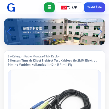
Teklif İste
Türk
Ev
›
Kategori
›
Kablo Montajı
›
Tıbbi Kablo
›
5 Kurşun Timsah Klipsi Elektrot Test Kablosu ile 2MM Elektrot
Pimine Yeniden Kullanılabilir Din 5 Pimli Fiş