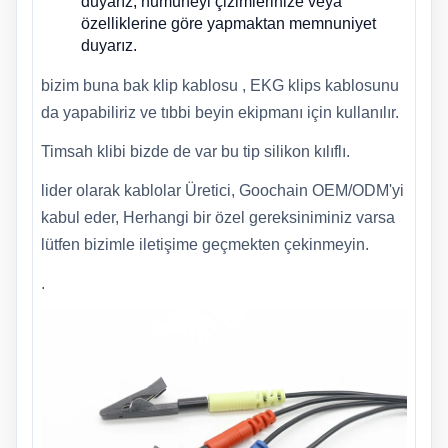
duyarız, numuneyi çizimlerinize veya
özelliklerine göre yapmaktan memnuniyet
duyarız.
bizim buna bak
klip kablosu
, EKG klips kablosunu
da yapabiliriz ve tıbbi beyin ekipmanı için kullanılır.
Timsah klibi
bizde de var bu tip silikon kılıflı.
lider olarak
kablolar
Üretici, Goochain OEM/ODM'yi
kabul eder, Herhangi bir özel gereksiniminiz varsa
lütfen bizimle iletişime geçmekten çekinmeyin.
.