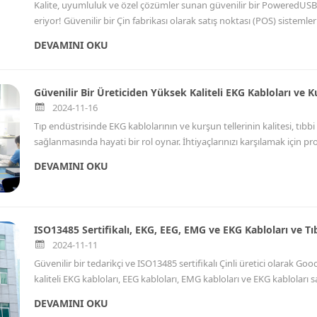
Kalite, uyumluluk ve özel çözümler sunan güvenilir bir PoweredUSB
eriyor! Güvenilir bir Çin fabrikası olarak satış noktası (POS) sistemle
sektörlere yönelik yüksek performanslı PoweredUSB kabloları üretim
DEVAMINI OKU
desteklenen, güvenilir ve özelleştirilebilir bağlantı çözümleri arayan
Güvenilir Bir Üreticiden Yüksek Kaliteli EKG Kabloları ve K
2024-11-16
Tıp endüstrisinde EKG kablolarının ve kurşun tellerinin kalitesi, tıbb
sağlanmasında hayati bir rol oynar. İhtiyaçlarınızı karşılamak için p
Küresel müşterilere mükemmel çözümler sunarak yüksek kaliteli EKG 
DEVAMINI OKU
ISO13485 Sertifikalı, EKG, EEG, EMG ve EKG Kabloları ve Tıb
2024-11-11
Güvenilir bir tedarikçi ve ISO13485 sertifikalı Çinli üretici olarak G
kaliteli EKG kabloları, EEG kabloları, EMG kabloları ve EKG kabloları sağ
ürünlerimizin sıkı uluslararası kriterleri karşılamasını sağlıyoruz ve b
DEVAMINI OKU
getiriyor.