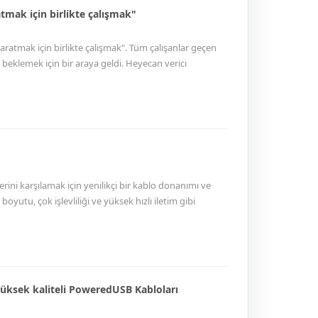
atmak için birlikte çalışmak"
 yaratmak için birlikte çalışmak". Tüm çalışanlar geçen
a beklemek için bir araya geldi. Heyecan verici
r ve diğer bağlantılar aracılığıyla, tüm çalışanların
ek yaratmak için birlikte çalışmaları konusunda ilham
rini karşılamak için yenilikçi bir kablo donanımı ve
utu, çok işlevliliği ve yüksek hızlı iletim gibi
 Goochain Teknolojisi, mükemmel teknikleri ve ısrarlı
r. Goochain, yüksek kaliteli erkekten erkeğe su geçirmez
lı özel USB C kablo fabrikasıdır.
üksek kaliteli PoweredUSB Kabloları