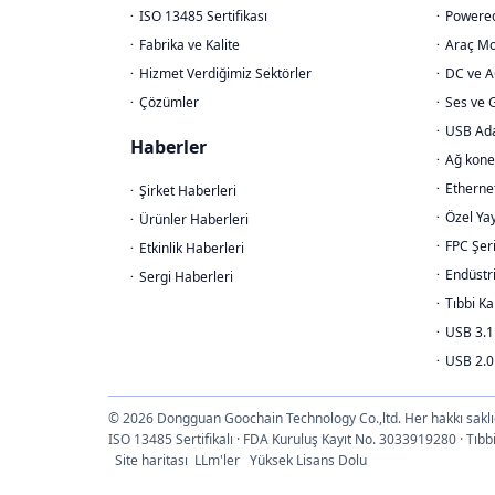
ISO 13485 Sertifikası
Powere
Fabrika ve Kalite
Araç Mo
Hizmet Verdiğimiz Sektörler
DC ve A
Çözümler
Ses ve 
USB Ad
Haberler
Ağ kone
Etherne
Şirket Haberleri
Özel Yay
Ürünler Haberleri
FPC Şeri
Etkinlik Haberleri
Endüstr
Sergi Haberleri
Tıbbi Ka
USB 3.1
USB 2.0
© 2026 Dongguan Goochain Technology Co.,ltd. Her hakkı saklıd
ISO 13485 Sertifikalı · FDA Kuruluş Kayıt No. 3033919280
Site haritası
LLm'ler
Yüksek Lisans Dolu