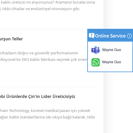
 kablo üreticisi mi arıyorsunuz? Aramanız burada sona
ri, tıbbi cihazlar ve endüstriyel otomasyon gibi
inde uzmanız. RoHS, REACH ve CE gibi sertifikalarla
 işletmelerin başvuracağı tedarikçiyiz.
urşun Teller
Wayne Guo
i cihazların doğru ve güvenilir performansının
rofesyonel bir EKG kablo fabrikası seçmek çok önemlidir.
Wayne Guo
kabloları ve kurşun telleri üretiminde uzmanız.
bi Ürünlerde Çin'in Lider Üreticisiyiz
oochain Technology, küresel medikal pazarı için yüksek
lar. Kalite standartlarına sıkı sıkıya bağlı kalarak, tıbbi
u da bizi sağlık sektöründe güvenilir bir satıcı haline