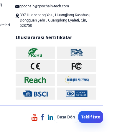
rj
goochain@goochain-tech.com
397 Huancheng Yolu, Huangjiang Kasabası,
Dongguan Şehri, Guangdong Eyaleti, Çin,
iteleri
523750
Uluslararası Sertifikalar
Başa Dön
Teklif İste