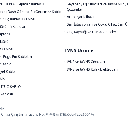
dUSB POS Ekipman Kablosu
Seyahat Şarj Cihazları ve Taşınabilir Şa
Çözümleri
ntaj Dash Gömme Su Geçirmez Kablo
Araba şarj cihazı
C Güç Kablosu Kablosu
Şarj İstasyonları ve Çoklu Cihaz Şarj Ün
Görüntü Kabloları
Güç Kaynağı ve Güç adaptörleri
aptörü
ktörü
t Kablosu
TVNS Ürünleri
lı Pogo Pin Kabloları
tVNS ve taVNS Cihazları
t Kablo
tVNS ve taVNS Kulak Elektrotları
iyel Kablo
blo
 TİP C KABLO
 kablosu
ır.
 · Tıbbi Cihaz Çalıştırma Lisans No. 粤莞食药监械经营许2026001号