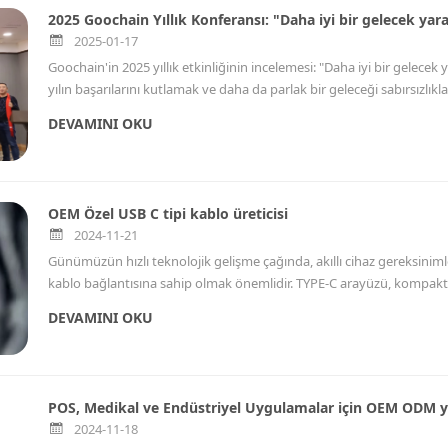
2025 Goochain Yıllık Konferansı: "Daha iyi bir gelecek yar
2025-01-17
Goochain'in 2025 yıllık etkinliğinin incelemesi: "Daha iyi bir gelecek
yılın başarılarını kutlamak ve daha da parlak bir geleceği sabırsızlıkl
programlar, heyecan verici çekilişler, seçkin çalışanlara yönelik övgüle
DEVAMINI OKU
gücünü topladı ve herkese şirketin gelişimi ve daha parlak bir gelec
verdi.
OEM Özel USB C tipi kablo üreticisi
2024-11-21
Günümüzün hızlı teknolojik gelişme çağında, akıllı cihaz gereksinimle
kablo bağlantısına sahip olmak önemlidir. TYPE-C arayüzü, kompakt boy
avantajları nedeniyle çok sayıda cihaz için en iyi seçim haline geldi.
DEVAMINI OKU
kalite arayışıyla TİP-C veri kablosu özelleştirme alanında öne çıkıyo
tip-c kablo ve farklı kablo çözümleri sunan ISO9001 ISO13485 sertifika
POS, Medikal ve Endüstriyel Uygulamalar için OEM ODM y
2024-11-18