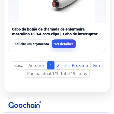
Cabo de botão de chamada de enfermeira
masculino USB-A com clipe | Cabo de interruptor
de botão de chamada de emergência para sistemas
médicos e de cuidados
Solicite um orçamento
Ver detalhes
Casa
Anterior
1
2
3
Próximo
Fim
Pagina atual:1/3 Total 19 Itens