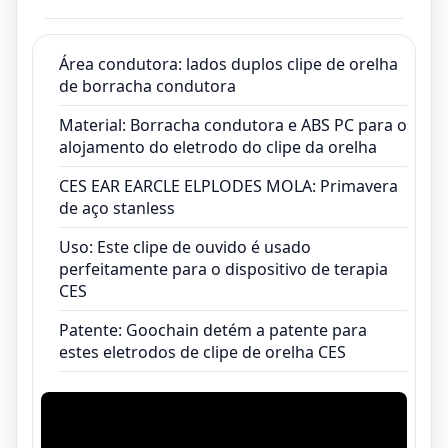
perfeitamente para o dispositivo de terapia
CES
Patente: Goochain detém a patente para
Área condutora: lados duplos clipe de orelha
de borracha condutora
estes eletrodos de clipe de orelha CES
Material: Borracha condutora e ABS PC para o
alojamento do eletrodo do clipe da orelha
CES EAR EARCLE ELPLODES MOLA: Primavera
de aço stanless
Uso: Este clipe de ouvido é usado
perfeitamente para o dispositivo de terapia
CES
Patente: Goochain detém a patente para
estes eletrodos de clipe de orelha CES