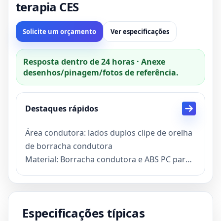
terapia CES
Solicite um orçamento
Ver especificações
Resposta dentro de 24 horas · Anexe
desenhos/pinagem/fotos de referência.
Destaques rápidos
Área condutora: lados duplos clipe de orelha
de borracha condutora
Material: Borracha condutora e ABS PC para
o alojamento do eletrodo do clipe da orelha
CES EAR EARCLE ELPLODES MOLA: Primavera
de aço stanless
Especificações típicas
Uso: Este clipe de ouvido é usado