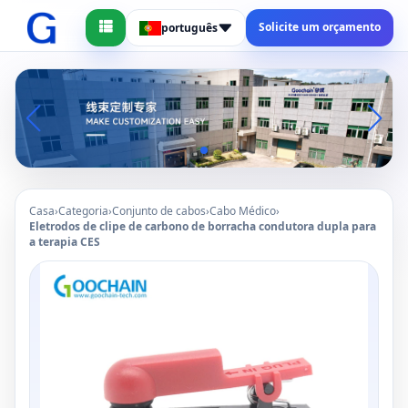
Solicite um orçamento
português
Casa
›
Categoria
›
Conjunto de cabos
›
Cabo Médico
›
Eletrodos de clipe de carbono de borracha condutora dupla para
a terapia CES