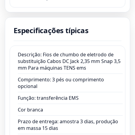
Comprimento: 3 pés ou comprimento
opcional
Função: transferência EMS
Especificações típicas
Cor branca
Prazo de entrega: amostra 3 dias, produção
em massa 15 dias
Prazo de pagamento: TT,PayPal,cartão de
Descrição: Fios de chumbo de eletrodo de
substituição Cabos DC Jack 2,35 mm Snap 3,5
crédito
mm Para máquinas TENS ems
Certificado:ISO13485,CE,ROHS,FCC
Comprimento: 3 pés ou comprimento
opcional
Função: transferência EMS
Cor branca
Prazo de entrega: amostra 3 dias, produção
em massa 15 dias