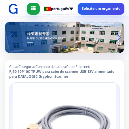
Solicite um orçamento
português
Casa
›
Categoria
›
Conjunto de cabos
›
Cabo Ethernet
›
RJ50 10P10C TPUW para cabo de scanner USB 12V alimentado
para DATALOGIC Gryphon Scanner