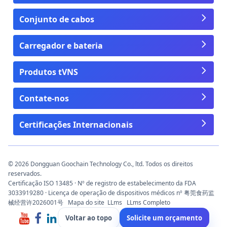
Conjunto de cabos
Carregador e bateria
Produtos tVNS
Contate-nos
Certificações Internacionais
© 2026 Dongguan Goochain Technology Co., ltd. Todos os direitos
reservados.
Certificação ISO 13485 · Nº de registro de estabelecimento da FDA
3033919280 · Licença de operação de dispositivos médicos nº 粤莞食药监
械经营许2026001号
Mapa do site
LLms
LLms Completo
Voltar ao topo
Solicite um orçamento