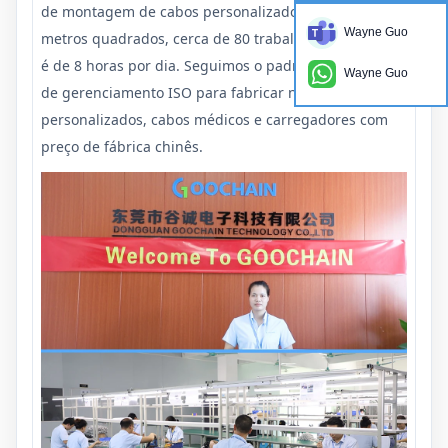
de montagem de cabos personalizados de 2000
Wayne Guo
metros quadrados, cerca de 80 trabalhadores, 1 turno
é de 8 horas por dia. Seguimos o padrão internacional
Wayne Guo
de gerenciamento ISO para fabricar nossos cabos
personalizados, cabos médicos e carregadores com
preço de fábrica chinês.