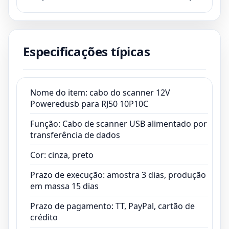
transferência de dados
Cor: cinza, preto
Prazo de execução: amostra 3 dias, produção
Especificações típicas
em massa 15 dias
Prazo de pagamento: TT, PayPal, cartão de
crédito
Certificado: ISO13485,CE,ROHS,FCC
Nome do item: cabo do scanner 12V
Poweredusb para RJ50 10P10C
Função: Cabo de scanner USB alimentado por
transferência de dados
Cor: cinza, preto
Prazo de execução: amostra 3 dias, produção
em massa 15 dias
Prazo de pagamento: TT, PayPal, cartão de
crédito