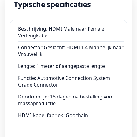
Typische specificaties
Grade Connector
Doorlooptijd: 15 dagen na bestelling voor
massaproductie
HDMI-kabel fabriek: Goochain
Beschrijving: HDMI Male naar Female
Verlengkabel
Connector Geslacht: HDMI 1.4 Mannelijk naar
Vrouwelijk
Lengte: 1 meter of aangepaste lengte
Functie: Automotive Connection System
Grade Connector
Doorlooptijd: 15 dagen na bestelling voor
massaproductie
HDMI-kabel fabriek: Goochain