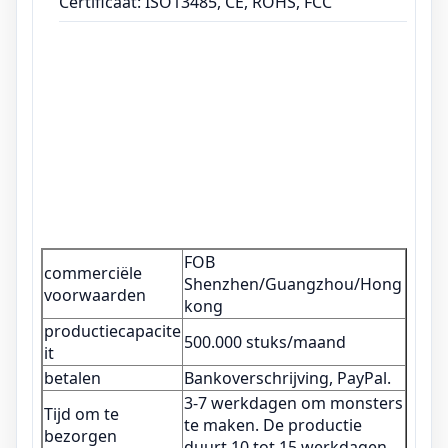
Certificaat: ISO13485, CE, ROHS, FCC
FOB
commerciële
Shenzhen/Guangzhou/Hong
voorwaarden
kong
productiecapacite
500.000 stuks/maand
it
betalen
Bankoverschrijving, PayPal.
3-7 werkdagen om monsters
Tijd om te
te maken. De productie
bezorgen
duurt 10 tot 15 werkdagen.