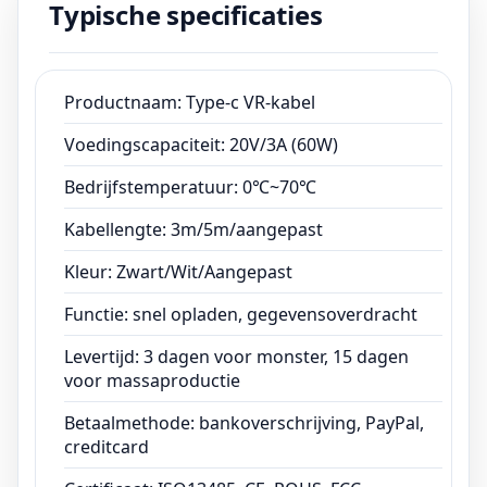
Typische specificaties
Levertijd: 3 dagen voor monster, 15 dagen
voor massaproductie
Betaalmethode: bankoverschrijving, PayPal,
creditcard
Productnaam: Type-c VR-kabel
Certificaat: ISO13485, CE, ROHS, FCC
Voedingscapaciteit: 20V/3A (60W)
Bedrijfstemperatuur: 0℃~70℃
Kabellengte: 3m/5m/aangepast
Kleur: Zwart/Wit/Aangepast
Functie: snel opladen, gegevensoverdracht
Levertijd: 3 dagen voor monster, 15 dagen
voor massaproductie
Betaalmethode: bankoverschrijving, PayPal,
creditcard