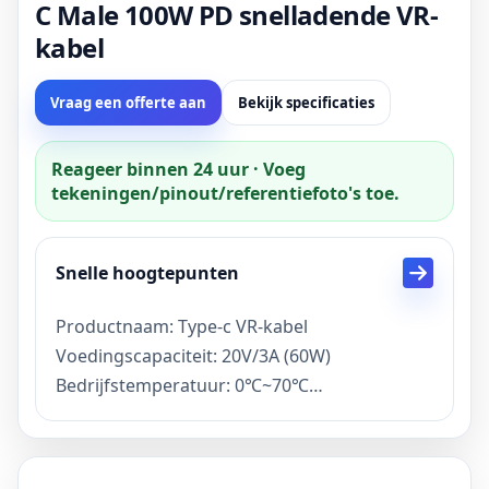
C Male 100W PD snelladende VR-
kabel
Vraag een offerte aan
Bekijk specificaties
Reageer binnen 24 uur · Voeg
tekeningen/pinout/referentiefoto's toe.
Snelle hoogtepunten
Productnaam: Type-c VR-kabel
Voedingscapaciteit: 20V/3A (60W)
Bedrijfstemperatuur: 0℃~70℃
Kabellengte: 3m/5m/aangepast
Kleur: Zwart/Wit/Aangepast
Functie: snel opladen, gegevensoverdracht