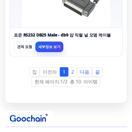
표준 RS232 DB25 Male - db9 암 직렬 널 모뎀 케이블
견적 요청
세부정보 보기
집
이전의
다음
끝
1
2
현재 페이지:1/2 총 10 아이템