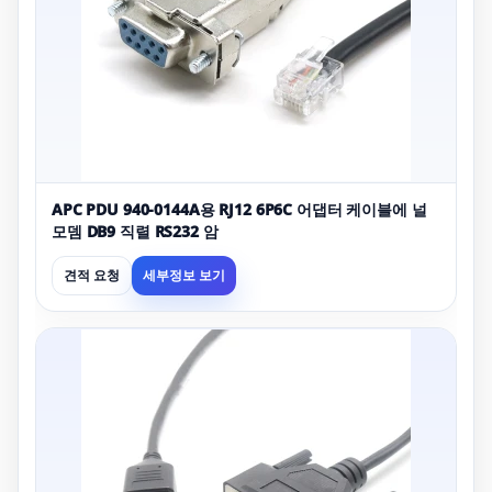
APC PDU 940-0144A용 RJ12 6P6C 어댑터 케이블에 널
모뎀 DB9 직렬 RS232 암
견적 요청
세부정보 보기