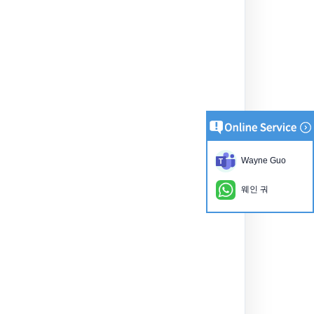
Wayne Guo
웨인 궈