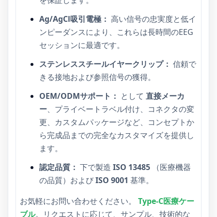
を保証します。
Ag/AgCl吸引電極：
高い信号の忠実度と低イ
ンピーダンスにより、これらは長時間のEEG
セッションに最適です。
ステンレススチールイヤークリップ：
信頼で
きる接地および参照信号の獲得。
OEM/ODMサポート：
として
直接メーカ
ー
、プライベートラベル付け、コネクタの変
更、カスタムパッケージなど、コンセプトか
ら完成品までの完全なカスタマイズを提供し
ます。
認定品質：
下で製造
ISO 13485
（医療機器
の品質）および
ISO 9001
基準。
お気軽にお問い合わせください。
Type-C医療ケー
ブル
。リクエストに応じて、サンプル、技術的な