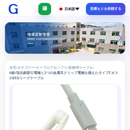
見積もりを依頼する
日本語
在宅
カテゴリー
ケーブルアセンブリ
医療用ケーブル
›
›
›
›
6銀/塩化銀吸引電極と2つの金属耳クリップ電極を備えたタイプCオス
のEEGリードケーブル