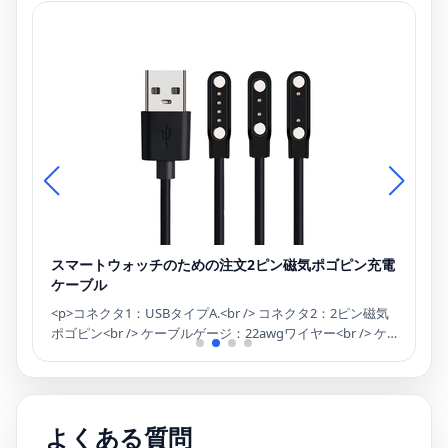
スマートウォッチのための注文2ピン磁気ポゴピン充電
カ
ケーブル
ス
<p>コネクタ1：USBタイプA.<br /> コネクタ2：2ピン磁気
コ
o
ポゴピン<br /> ケーブルゲージ：22awgワイヤー<br /> ケ
ーブルの色：黒、赤、紫、緑、黄色、またはカスタマイズ
された色<br /> 長さ：15cm、45cm、1m、2mまたはオプ
U
日
ションの長さが受け入れられます<br /> 使用法：スマート
ホ
ウォッチチャージャーケーブル</p>
よくある質問