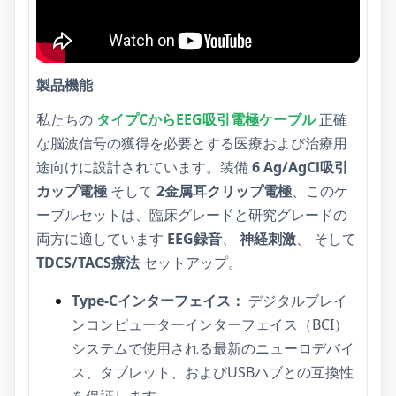
製品機能
私たちの
タイプCからEEG吸引電極ケーブル
正確
な脳波信号の獲得を必要とする医療および治療用
途向けに設計されています。装備
6 Ag/AgCl吸引
カップ電極
そして
2金属耳クリップ電極
、このケ
ーブルセットは、臨床グレードと研究グレードの
両方に適しています
EEG録音
、
神経刺激
、 そして
TDCS/TACS療法
セットアップ。
Type-Cインターフェイス：
デジタルブレイ
ンコンピューターインターフェイス（BCI）
システムで使用される最新のニューロデバイ
ス、タブレット、およびUSBハブとの互換性