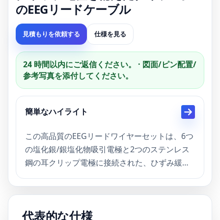
のEEGリードケーブル
見積もりを依頼する
仕様を見る
24 時間以内にご返信ください。 · 図面/ピン配置/
参考写真を添付し​​てください。
簡単なハイライト
この高品質のEEGリードワイヤーセットは、6つ
の塩化銀/銀塩化物吸引電極と2つのステンレス
鋼の耳クリップ電極に接続された、ひずみ緩性
を備えたUSB Type-C男性コネクタを備えていま
す。ニューロフィードバック、EEGモニタリン
グ、脳刺激療法で使用するために設計されたこ
代表的な仕様
のケーブルセットは、信頼できる信号性能と患