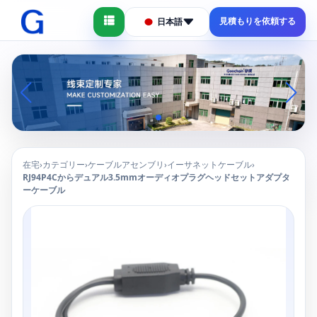
見積もりを依頼する
日本語
在宅
カテゴリー
ケーブルアセンブリ
イーサネットケーブル
›
›
›
›
RJ94P4Cからデュアル3.5mmオーディオプラグヘッドセットアダプタ
ーケーブル