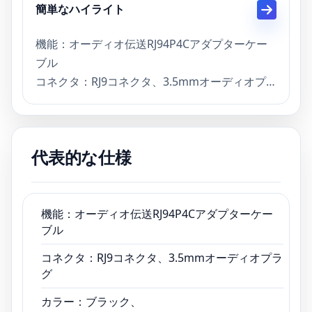
簡単なハイライト
機能：オーディオ伝送RJ94P4Cアダプターケー
ブル
コネクタ：RJ9コネクタ、3.5mmオーディオプ
ラグ
カラー：ブラック、
説明：カスタムRJ9ヘッドセットアダプターケー
代表的な仕様
ブルファクトリー
リードタイム：サンプル3日、量産15日
お支払い条件：TT、PayPal、クレジットカード
証明書：ISO13485、CE、ROHS、FCC
機能：オーディオ伝送RJ94P4Cアダプターケー
ブル
コネクタ：RJ9コネクタ、3.5mmオーディオプラ
グ
カラー：ブラック、