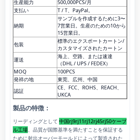
生産能力
500,000PCS/月
支払い
T / T、PayPal。
サンプルを作成するために3〜
納期
7営業日。生産のための10から
15営業日。
標準のエクスポートカートン/
包装
カスタマイズされたカートン
海上、空路、または速達
運送
（DHL / UPS / FEDEX）
MOQ
100PCS
発祥の地
東莞、広州、中国
CE、FCC、ROHS、REACH、
認証
UKCA
製品の特徴：
リーディングとして
中国rj9rj11rj12rj45rj50ケーブ
ル工場
、品質が国際基準を満たすことを保証する
ために射出オーバーモールドによって製造された