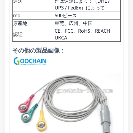
運送
たは速達によって（DHL /
UPS / FedEx）によって
mo
500ピース
原産地
東莞、広州、中国
CE、FCC、RoHS、REACH、
認証
UKCA
その他の製品画像：