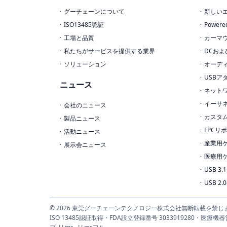
グーチェーンについて
新しい
ISO13485認証
Power
工場と品質
カーマ
私たちがサービスを提供する業界
DCおよ
ソリューション
オーデ
USBア
ニュース
ネット
イーサ
会社のニュース
カスタ
製品ニュース
FPCリ
活動ニュース
産業用
展示会ニュース
医療用
USB 3
USB 2
© 2026 東莞グーチェーンテクノロジー株式会社無断転載を禁じ
ISO 13485認証取得・FDA設立登録番号 3033919280・医