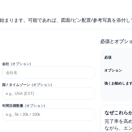
まります。可能であれば、図面/ピン配置/参考写真を添付し​
必須とオプション
必須
会社
(オプション)
オプション
強くお勧めしま
国 / タイムゾーン
(オプション)
年間目​​標数量
(オプション)
なぜこれら
完了率を高
ながら、エ