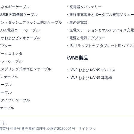
エネルギーケーブル
充電器＆バッテリー
edUSB POS機器ケーブル
旅行用充電器とポータブル充電ソリュー
ウントダッシュフラッシュ防水ケーブル
車の充電器
びAC電源コードケーブル
充電ステーションとマルチデバイス充電
ィオおよびビデオケーブル
電源と電源アダプター
ダプター
iPad ラップトップ タブレット用ハブ 
ワークコネクタ
tVNS製品
ネットケーブル
ムスプリング式ポゴピンケーブル
tVNS および taVNS デバイス
ボンケーブル
tVNS および taVNS 耳電極
ケーブル
ケーブル
.1 タイプ C ケーブル
.0ケーブル
ます。
療機器営業許可番号 粤莞食药监理学经营许2026001号
サイトマッ