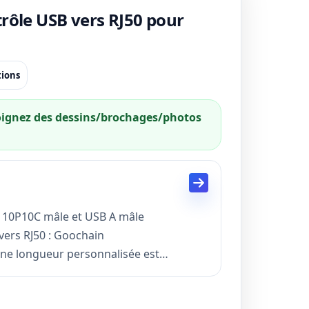
rôle USB vers RJ50 pour
tions
Joignez des dessins/brochages/photos
0 10P10C mâle et USB A mâle
vers RJ50 : Goochain
une longueur personnalisée est
orsadé