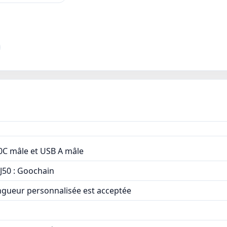
Délai d'exécution: 15 jours aprè
personnalisation de la marque
0C mâle et USB A mâle
J50 : Goochain
ngueur personnalisée est acceptée