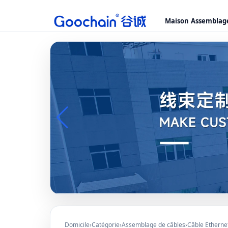
Maison
Assemblage
Domicile
›
Catégorie
›
Assemblage de câbles
›
Câble Etherne