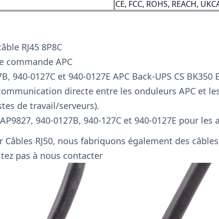
CE, FCC, ROHS, REACH, UKC
câble RJ45 8P8C
e de commande APC
7B, 940-0127C et 940-0127E APC Back-UPS CS BK350
communication directe entre les onduleurs APC et le
es de travail/serveurs).
AP9827, 940-0127B, 940-127C et 940-0127E pour les 
ur
Câbles RJ50, nous fabriquons également des câbles
itez pas à nous contacter