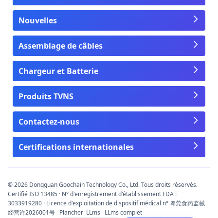
Nouvelles
Assemblage de câbles
Chargeur et Batterie
Produits TVNS
Contactez-nous
Certifications internationales
© 2026 Dongguan Goochain Technology Co., Ltd. Tous droits réservés.
Certifié ISO 13485 · N° d'enregistrement d'établissement FDA :
3033919280 · Licence d'exploitation de dispositif médical n° 粤莞食药监械
经营许2026001号
Plancher
LLms
LLms complet