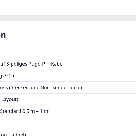
medizinische Anwendungen.
en
uf 3-poliges Pogo-Pin-Kabel
g (90°)
luss (Stecker- und Buchsengehäuse)
 Layout)
(Standard 0,5 m – 1 m)
kompatibel)