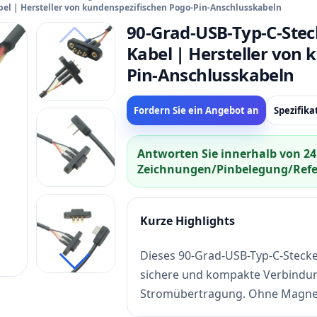
bel | Hersteller von kundenspezifischen Pogo-Pin-Anschlusskabeln
90-Grad-USB-Typ-C-Steck
Kabel | Hersteller von
Pin-Anschlusskabeln
Fordern Sie ein Angebot an
Spezifik
Antworten Sie innerhalb von 24
Zeichnungen/Pinbelegung/Refer
Kurze Highlights
Dieses 90-Grad-USB-Typ-C-Stecker
sichere und kompakte Verbindun
Stromübertragung. Ohne Magnetk
elektrischen Kontakt und Haltbark