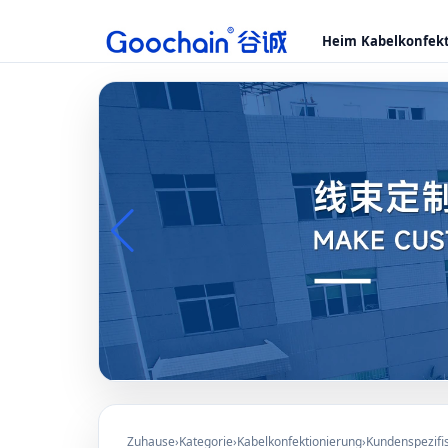
Heim
Kabelkonfek
Zuhause
›
Kategorie
›
Kabelkonfektionierung
›
Kundenspezifi