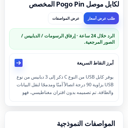
لكابل موصل Pogo Pin المخصص
طلب عرض أسعار
عرض المواصفات
الرد خلال 24 ساعة · إرفاق الرسومات / الدبابيس /
الصور المرجعية.
أبرز النقاط السريعة
يوفر كابل USB من النوع C ذكر إلى 3 دبابيس من نوع
USB بزاوية 90 درجة اتصالاً آمنًا ومدمجًا لنقل البيانات
والطاقة. تم تصميمه بدون اقتران مغناطيسي، فهو
يضمن الاتصال الكهربائي المستقر والمتانة للتطبيقات
الصناعية والقابلة للارتداء والتطبيقات الطبية.
المواصفات النموذجية