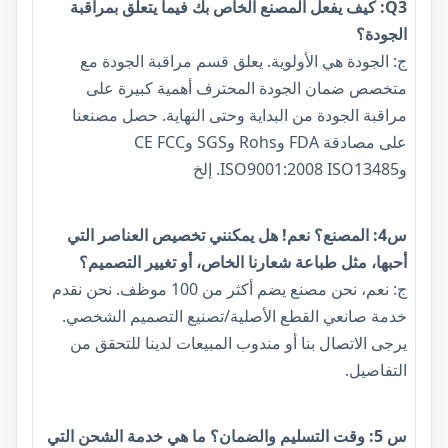
Q3: كيف يفعل المصنع الخاص بك فيما يتعلق بمراقبة
الجودة؟
ج: الجودة هي الأولوية. يعلق قسم مراقبة الجودة مع
متخصص ضمان الجودة المحترف أهمية كبيرة على
مراقبة الجودة من البداية وحتى النهاية. حصل مصنعنا
على مصادقة FDA وRohs وSGS وCE FCC
وISO9001:2008 ISO13485. إلخ
س4: المصنع؟ نعم! هل يمكنني تخصيص العناصر التي
أحبها، مثل طباعة شعارنا الخاص، أو تغيير التصميم؟
ج: نعم، نحن مصنع يضم أكثر من 100 موظف. نحن نقدم
خدمة صانعي القطع الأصلية/تصنيع التصميم الشخصي.
يرجى الاتصال بنا أو مندوب المبيعات لدينا للتحقق من
التفاصيل.
س 5: وقت التسليم والضمان؟ ما هي خدمة الشحن التي