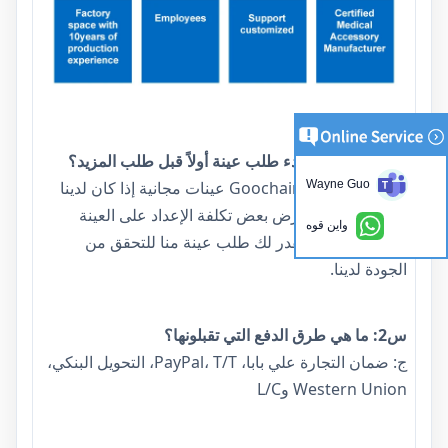
التعليمات
Q1: هل يمكنني بدء طلب عينة أولاً قبل طلب المزيد؟
ج: بالتأكيد، توفر Goochain عينات مجانية إذا كان لدينا
Wayne Guo
مخزون، ويجب فرض بعض تكلفة الإعداد على العينة
واين قوه
المخصصة. نحن نقدر لك طلب عينة منا للتحقق من
الجودة لدينا.
س2: ما هي طرق الدفع التي تقبلونها؟
ج: ضمان التجارة علي بابا، PayPal، T/T، التحويل البنكي،
Western Union وL/C