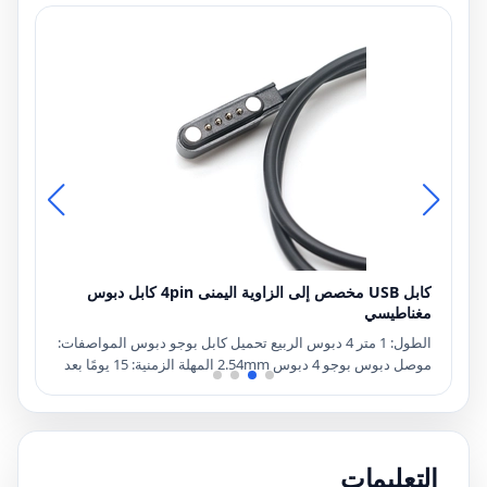
كابل USB مخصص إلى الزاوية اليمنى 4pin كابل دبوس
مغناطيسي
أنثى جاك
الطول: 1 متر 4 دبوس الربيع تحميل كابل بوجو دبوس المواصفات:
ف
موصل دبوس بوجو 4 دبوس 2.54mm المهلة الزمنية: 15 يومًا بعد
تقديم الطلب اللون: لون مخصص مقبول موك: 100 قطعة مصطلح
الدفع: TT ، PAYPAL ، بطاقة الائتمان
م، عينة
الائت
 />
التعليمات
ة