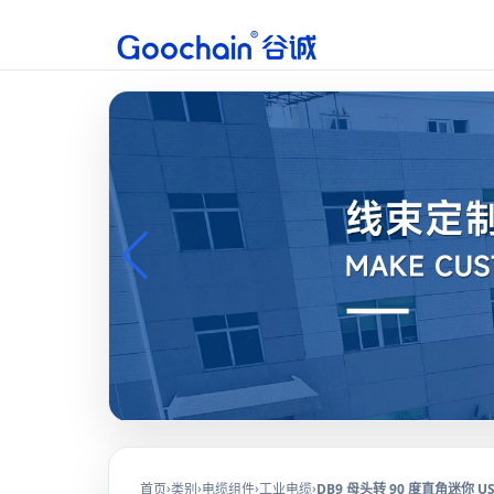
›
›
›
›
首页
类别
电缆组件
工业电缆
DB9 母头转 90 度直角迷你 U