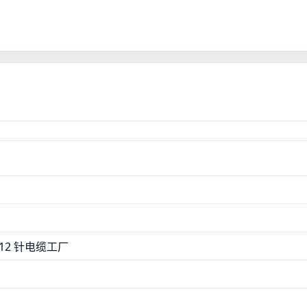
证书：ISO13485、CE、ROHS、FC
 12 针电缆工厂