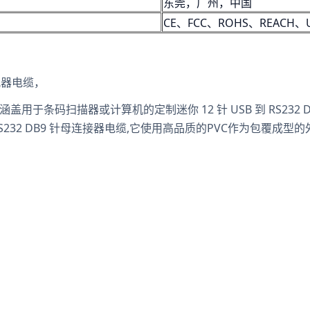
东莞，广州，中国
CE、FCC、ROHS、REACH、
适配器电缆，
用于条码扫描器或计算机的定制迷你 12 针 USB 到 RS232 D
S232 DB9 针母连接器电缆,它使用高品质的PVC作为包覆成型