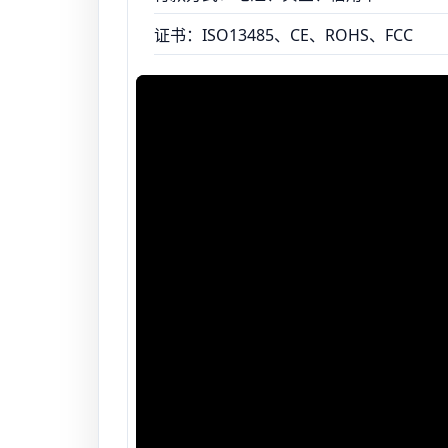
证书：ISO13485、CE、ROHS、FCC