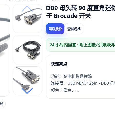
DB9 母头转 90 度直角迷
于 Brocade 开关
索取报价
查看规格
24 小时内回复 · 附上图纸/引脚排
快速亮点
功能：充电和数据传输
连接器：USB MINI 12pin - DB9 
颜色：黑色，
描述：定制 RS232 DB9 母头转 US
交货时间：样品3天，量产15天
9线
付款方式：电汇、贝宝、信用卡