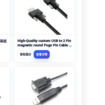
High-Quality custom USB to 2 Pin
安装座
magnetic round Pogo Pin Cable -
COPY - 0mmbp5
索取报价
查看详情