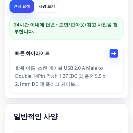
견적 요청
사양 보기
24시간 이내에 답변 · 도면/핀아웃/참고 사진을 첨
부합니다.
빠른 하이라이트
항목 이름: 스캔 케이블 USB 2.0 A Male to
Double 14Pin Pitch 1.27 IDC 및 충전 5.5 x
2.1mm DC 잭 플러그 케이블
기능: Verifone 스캐너 케이블
색상: 회색, 검정/회색
리드 타임: 샘플 3일, 대량 생산 15일
일반적인 사양
지불 기간: TT, 페이팔, 신용 카드
증명서: ISO13485, 세륨, ROHS, FCC