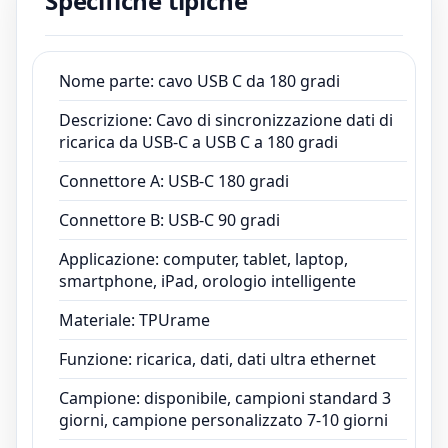
Specifiche tipiche
iPad, orologio intelligente
Materiale: TPUrame
Funzione: ricarica, dati, dati ultra ethernet
Nome parte: cavo USB C da 180 gradi
Campione: disponibile, campioni standard 3 giorni,
campione personalizzato 7-10 giorni
Descrizione: Cavo di sincronizzazione dati di
Lunghezza: 1 m/2 m/3 m o altra lunghezza
ricarica da USB-C a USB C a 180 gradi
personalizzata
Connettore A: USB-C 180 gradi
Colori: bianco/nero/su misura secondo le vostre
esigenze
Connettore B: USB-C 90 gradi
Pacchetto: sacchetto in PE/sacchetto in polietilene,
Applicazione: computer, tablet, laptop,
personalizzato (stampa il logo del marchio e le
smartphone, iPad, orologio intelligente
etichette private)
Materiale: TPUrame
OEM/ODM: sì
Controllato: ispezione QC al 100% prima della
Funzione: ricarica, dati, dati ultra ethernet
spedizione
Campione: disponibile, campioni standard 3
SGQ: superato ISO9001 ISO13485
giorni, campione personalizzato 7-10 giorni