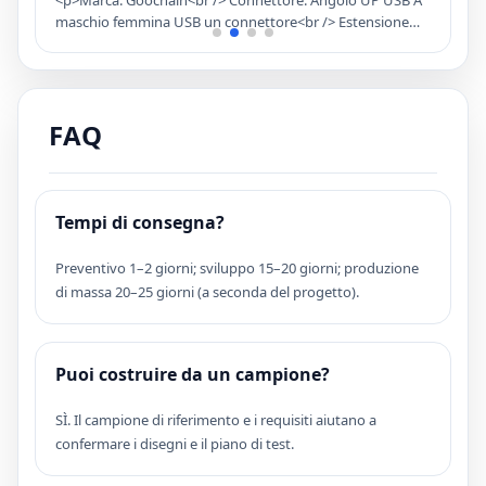
a
<p>Marca: Goochain<br /> Connettore: Angolo UP USB A
C
maschio femmina USB un connettore<br /> Estensione
a
personalizzata USB un maschio a una specifica del cavo
u
femminile<br /> Attuale: 2.4a o capacit&agrave;
C
o
personalizzata &egrave; il supporto<br /> Gaudo per cavi:
L
i
3,5 mm<br /> Utilizzo: utilizzare questo cavo USB di
FAQ
estensione per estendere i cavi di ricarica</p>
Tempi di consegna?
Preventivo 1–2 giorni; sviluppo 15–20 giorni; produzione
di massa 20–25 giorni (a seconda del progetto).
Puoi costruire da un campione?
SÌ. Il campione di riferimento e i requisiti aiutano a
confermare i disegni e il piano di test.