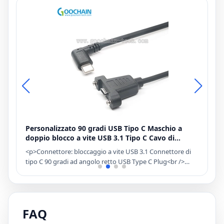
Personalizzato 90 gradi USB Tipo C Maschio a
C
doppio blocco a vite USB 3.1 Tipo C Cavo di
W
prolunga femminile
r
I
<p>Connettore: bloccaggio a vite USB 3.1 Connettore di
C
tipo C 90 gradi ad angolo retto USB Type C Plug<br />
C
ODM ODM Dual Panel Panel Mount Vite USB Tipo C Cable
T
o
Specifiche<br /> Attuale: 3A o capacità personalizzata è il
r
:
supporto<br /> Gaugiole per cavi: 22AWG o
F
personalizzato<br /> Utilizzo: utilizzare questo cavo
r
FAQ
COMBINO USB ANGINO ARGINITO CORSETTO USB 3.1 È
o
possibile caricare un laptop o un iPad o i telefoni con la
G