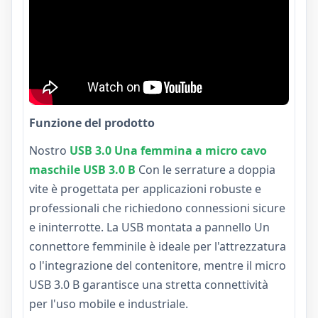
Funzione del prodotto
Nostro
USB 3.0 Una femmina a micro cavo
maschile USB 3.0 B
Con le serrature a doppia
vite è progettata per applicazioni robuste e
professionali che richiedono connessioni sicure
e ininterrotte. La USB montata a pannello Un
connettore femminile è ideale per l'attrezzatura
o l'integrazione del contenitore, mentre il micro
USB 3.0 B garantisce una stretta connettività
per l'uso mobile e industriale.