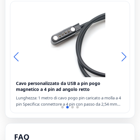
Cavo personalizzato da USB a pin pogo
9
magnetico a 4 pin ad angolo retto
D
a
Lunghezza: 1 metro di cavo pogo pin caricato a molla a 4
S
d,
pin Specifica: connettore a 4 pin con passo da 2,54 mm
a
Termine d'esecuzione: 15 giorni dopo l'ordine effettuato
D
Colore: è accettato il colore personalizzato MOQ: 100 pezzi
c
Termine di pagamento: TT, PAYPAL, CARTA DI CREDITO
d
g
FAQ
C