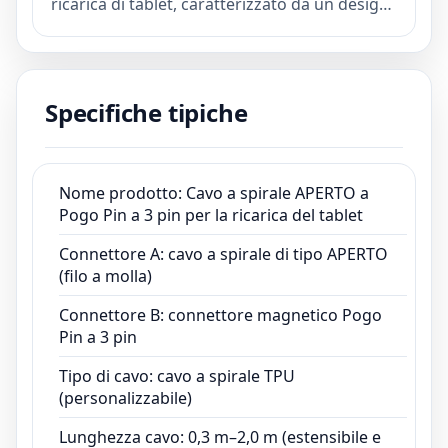
ricarica di tablet, caratterizzato da un design
a spirale ad alta flessibilità per resistenza e
praticità. Il connettore Pogo Pin a 3 pin
garantisce un contatto stabile, un'erogazione
Specifiche tipiche
di potenza efficiente e prestazioni a lungo
ciclo di vita.
Nome prodotto: Cavo a spirale APERTO a
Pogo Pin a 3 pin per la ricarica del tablet
Connettore A: cavo a spirale di tipo APERTO
(filo a molla)
Connettore B: connettore magnetico Pogo
Pin a 3 pin
Tipo di cavo: cavo a spirale TPU
(personalizzabile)
Lunghezza cavo: 0,3 m–2,0 m (estensibile e