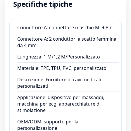
Specifiche tipiche
personalizzati
Applicazione: dispositivo per massaggi,
macchina per ecg, apparecchiature di
Connettore A: connettore maschio MD6Pin
stimolazione
OEM/ODM: supporto per la personalizzazione
Connettore A: 2 conduttori a scatto femmina
Termine d'esecuzione: campione 3 giorni,
da 4 mm
produzione di massa 15 giorni
Lunghezza: 1 M/1,2 M/Personalizzato
Termine di pagamento: TT, PayPal, carta di
credito
Materiale: TPE, TPU, PVC, personalizzato
Certificato:ISO13485,CE,ROHS,FCC
Descrizione: Fornitore di cavi medicali
personalizzati
Applicazione: dispositivo per massaggi,
macchina per ecg, apparecchiature di
stimolazione
OEM/ODM: supporto per la
personalizzazione