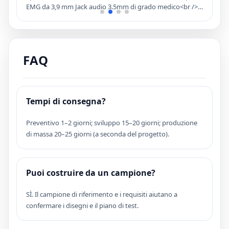
EMG da 3,9 mm Jack audio 3.5mm di grado medico<br />
U
o
Magnetic ECG EEG ECG Pulsante Snap Pulsante Leadwires
b
Specifica<br /> Gaudo per cavi: 24AWG <br /> Diametro del
T
cavo: ca. 2.0mm.<br /> Compatibile con pastiglie di
p
elettrodi adesivi che richiedono un tasto Snap da 3,9 mm,
o
FAQ
4,0 mm ECG</p>
b
u
t
<
Tempi di consegna?
Preventivo 1–2 giorni; sviluppo 15–20 giorni; produzione
di massa 20–25 giorni (a seconda del progetto).
Puoi costruire da un campione?
SÌ. Il campione di riferimento e i requisiti aiutano a
confermare i disegni e il piano di test.