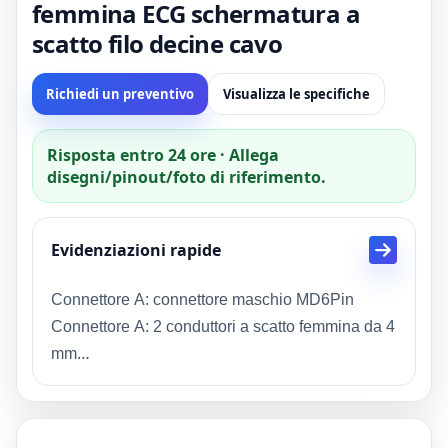
femmina ECG schermatura a
scatto filo decine cavo
Richiedi un preventivo
Visualizza le specifiche
Risposta entro 24 ore · Allega
disegni/pinout/foto di riferimento.
Evidenziazioni rapide
Connettore A: connettore maschio MD6Pin
Connettore A: 2 conduttori a scatto femmina da 4
mm
Lunghezza: 1 M/1,2 M/Personalizzato
Materiale: TPE, TPU, PVC, personalizzato
Descrizione: Fornitore di cavi medicali