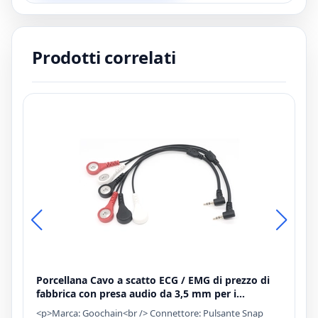
Prodotti correlati
Porcellana Cavo a scatto ECG / EMG di prezzo di
B
fabbrica con presa audio da 3,5 mm per i
a
cuscinetti di elettrodi adesivi
o
<p>Marca: Goochain<br /> Connettore: Pulsante Snap
<