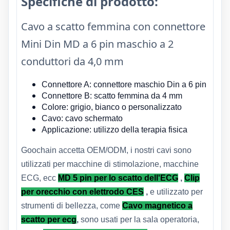
Specifiche di prodotto:
Cavo a scatto femmina con connettore
Mini Din MD a 6 pin maschio a 2
conduttori da 4,0 mm
Connettore A: connettore maschio Din a 6 pin
Connettore B: scatto femmina da 4 mm
Colore: grigio, bianco o personalizzato
Cavo: cavo schermato
Applicazione: utilizzo della terapia fisica
Goochain accetta OEM/ODM, i nostri cavi sono
utilizzati per macchine di stimolazione, macchine
ECG, ecc
MD 5 pin per lo scatto dell'ECG
,
Clip
per orecchio con elettrodo CES
,
e utilizzato per
strumenti di bellezza, come
Cavo magnetico a
scatto per ecg
,
sono usati per la sala operatoria,