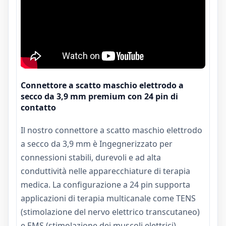
Connettore a scatto maschio elettrodo a
secco da 3,9 mm premium con 24 pin di
contatto
Il nostro connettore a scatto maschio elettrodo
a secco da 3,9 mm è
Ingegnerizzato per
connessioni stabili, durevoli e ad alta
conduttività nelle apparecchiature di terapia
medica. La configurazione a 24 pin supporta
applicazioni di terapia multicanale come TENS
(stimolazione del nervo elettrico transcutaneo)
e EMS (stimolazione dei muscoli elettrici)