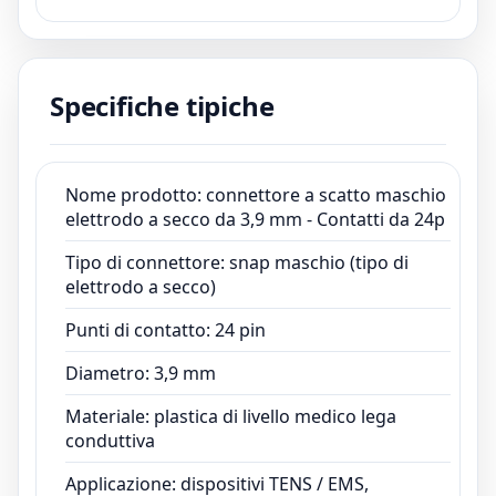
applicazioni di elettroterapia. Come
produttore leader con sede a
Dongguan/Shenzhen, in Cina, forniamo
Specifiche tipiche
soluzioni OEM e ODM su misura per le
esigenze di cavo e accessori medici.
Nome prodotto: connettore a scatto maschio
elettrodo a secco da 3,9 mm - Contatti da 24p
Tipo di connettore: snap maschio (tipo di
elettrodo a secco)
Punti di contatto: 24 pin
Diametro: 3,9 mm
Materiale: plastica di livello medico lega
conduttiva
Applicazione: dispositivi TENS / EMS,